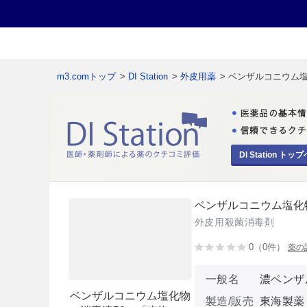
m3.comトップ
>
DI Station
>
外皮用薬
> ベンザルコニウム
DI Station トップ
ベンザルコニウム塩化
外皮用殺菌消毒剤
0（0件）
薬の
一般名
濃ベンザ
ベンザルコニウム塩化物
製造/販売
東海製薬