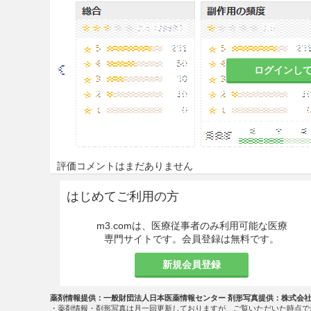
＜手術部位（手術野）の皮膚の
手術前局所皮膚面をベンザルコ
ンザルコニウム塩化物0.2％
ログインし
＜手術部位（手術野）の粘膜の
ベンザルコニウム塩化物0.01〜
＜感染皮膚面の消毒＞
評価コメントはまだありません
ベンザルコニウム塩化物0.01
はじめてご利用の方
＜医療機器の消毒＞
ベンザルコニウム塩化物0.1
m3.comは、医療従事者のみ利用可能な医療
専門サイトです。会員登録は無料です。
は、器具を予め2％炭酸ナト
0.1％溶液中で15分間煮沸する
新規会員登録
＜手術室・病室・家具・器具・
薬剤情報提供：一般財団法人日本医薬情報センター 剤形写真提供：株式会
・薬剤情報・剤形写真は月一回更新しておりますが、ご覧いただいた時点で