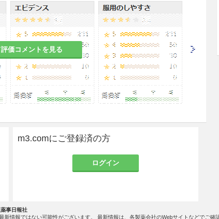
消毒＞
ニウム塩化物0.1％溶液で約5分間洗い、その後ベ
溶液を塗布する。
て評価コメントを見る
消毒、皮膚・粘膜の創傷部位の消毒＞
0.025％溶液を用いる。
％溶液を用いる。
m3.comにご登録済の方
％溶液に10分間浸漬するか、または厳密に消毒する際
ログイン
リウム水溶液で洗い、その後ベンザルコニウム塩化物
。
物品などの消毒＞
社薬事日報社
最新情報ではない可能性がございます。 最新情報は、各製薬会社のWebサイトなどでご確