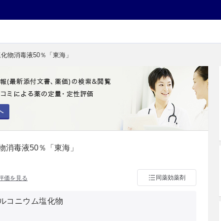
塩化物消毒液50％「東海」
へ
物消毒液50％「東海」
同薬効薬剤
評価を見る
ルコニウム塩化物