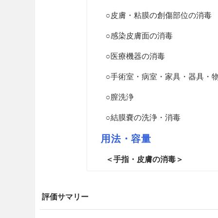
○皮膚・粘膜の創傷部位の消毒
○感染皮膚面の消毒
○医療機器の消毒
○手術室・病室・家具・器具・
○膣洗浄
○結膜嚢の洗浄・消毒
用法・容量
＜手指・皮膚の消毒＞
通常石けんで十分に洗浄し、
ウム塩化物0.05〜0.1％溶
評価サマリー
術前の手洗の場合には、5〜1