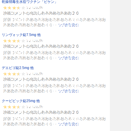
乾燥弱毒生水痘ワクチン「ビケン」
リンヴォック錠7.5mg 他
デエビゴ錠2.5mg 他
クービビック錠25mg 他