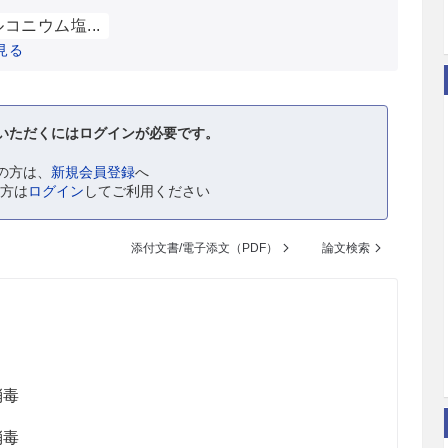
コニウム塩...
見る
いただくにはログインが必要です。
の方は、
新規会員登録
へ
の方は
ログイン
してご利用ください
添付文書/電子添文（PDF）
論文検索
消毒
消毒