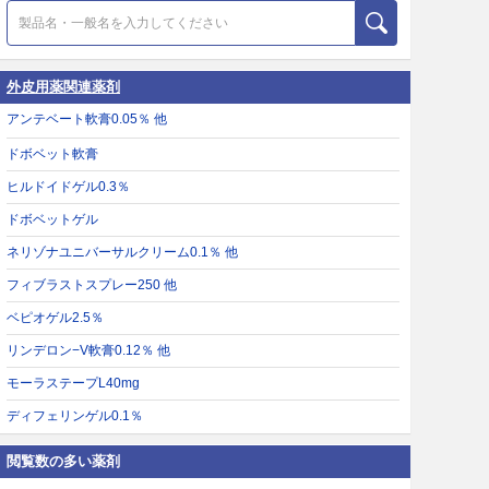
外皮用薬関連薬剤
アンテベート軟膏0.05％ 他
ドボベット軟膏
ヒルドイドゲル0.3％
ドボベットゲル
ネリゾナユニバーサルクリーム0.1％ 他
フィブラストスプレー250 他
ベピオゲル2.5％
リンデロン−V軟膏0.12％ 他
モーラステープL40mg
ディフェリンゲル0.1％
閲覧数の多い薬剤