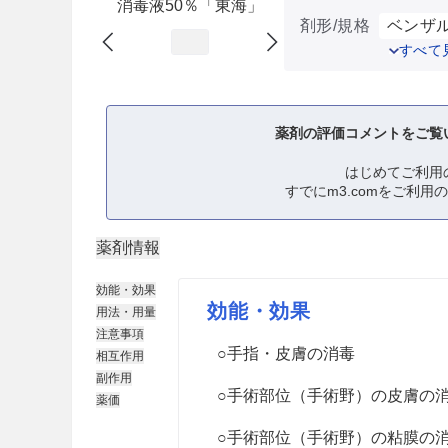
消毒液50％「東海」
剤形/規格
ベンザル
すべて
薬剤の評価コメントをご覧
はじめてご利用
すでにm3.comをご利用
薬剤情報
効能・効果
効能・効果
用法・用量
注意事項
○手指・皮膚の消毒
相互作用
副作用
○手術部位（手術野）の皮膚の
薬価
○手術部位（手術野）の粘膜の