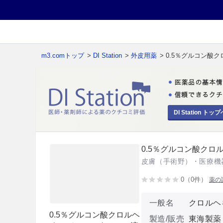
m3.comトップ
>
DI Station
>
外皮用薬
> 0.5％グルコン
DI Station トップ
0.5％グルコン酸ク
皮膚（手術野）・医療機
0（0件）
薬の
一般名
クロルヘ
0.5％グルコン酸クロルヘ
製造/販売
東海製薬 