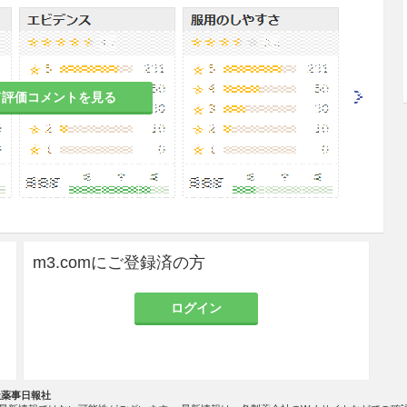
往歴、薬物過敏体質の有無について十分な問診を行
用する
こと。
て評価コメントを見る
等）、泌尿器科用（膀胱・外性器の消毒等）には使
すること。眼に入った場合は直ちによく水洗するこ
合には、蒸気の吸入に注意すること。〔エタノール
らされた場合、粘膜への刺激、頭痛等を起こすこと
m3.comにご登録済の方
ログイン
歴、家族歴のある患者
社薬事日報社