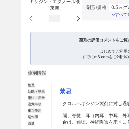
キシジン・エタノール液
剤形/規格
0.5％グ
「東海」
すべて
薬剤の評価コメントをご覧
はじめてご利用
すでにm3.comをご利用
薬剤情報
禁忌
禁忌
効能・効果
用法・用量
クロルヘキシジン製剤に対し過
注意事項
相互作用
脳、脊髄、耳（内耳、中耳、外
副作用
合は、難聴、神経障害を来すこ
薬価