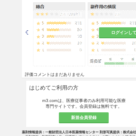
シジン製剤に対する過敏症の既
うこと。
本剤は希釈せず、
原液のまま使
ログインし
産婦人科用（膣・外陰部の消毒
用しないこと。
本剤が眼に入らないように注意
と。
評価コメントはまだありません
広範囲または長期間使用する場
蒸気に大量にまたは繰り返しさ
はじめてご利用の方
がある。〕
m3.comは、医療従事者のみ利用可能な医療
慎重投与
専門サイトです。会員登録は無料です。
薬物過敏症の既往歴のある患者
新規会員登録
喘息等のアレルギー疾患の既往
薬剤情報提供：一般財団法人日本医薬情報センター 剤形写真提供：株式会