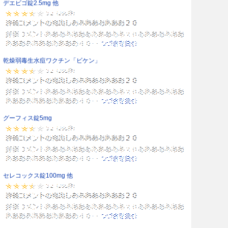
デエビゴ錠2.5mg 他
乾燥弱毒生水痘ワクチン「ビケン」
グーフィス錠5mg
セレコックス錠100mg 他