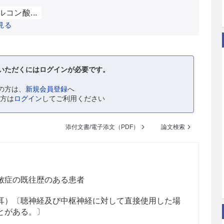
ルコン酸...
見る
いただくにはログインが必要です。
の方は、
新規会員登録
へ
の方は
ログイン
してご利用ください
添付文書/電子添文（PDF）
論文検索
敏症の既往歴のある患者
耳）〔聴神経及び中枢神経に対して直接使用した場
とがある。〕