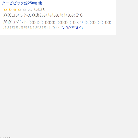
クービビック錠25mg 他