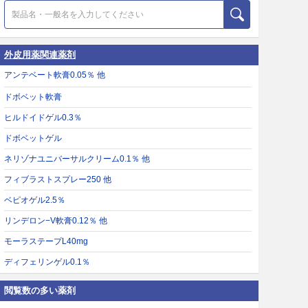
外皮用薬関連薬剤
アンテベート軟膏0.05％ 他
ドボベット軟膏
ヒルドイドゲル0.3％
ドボベットゲル
ネリゾナユニバーサルクリーム0.1％ 他
フィブラストスプレー250 他
ベピオゲル2.5％
リンデロン−V軟膏0.12％ 他
モーラステープL40mg
ディフェリンゲル0.1％
閲覧数の多い薬剤