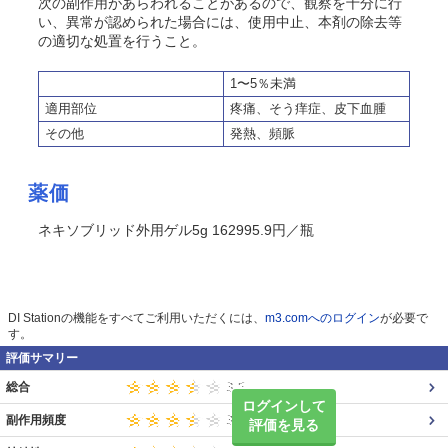
次の副作用があらわれることがあるので、観察を十分に行
い、異常が認められた場合には、使用中止、本剤の除去等
の適切な処置を行うこと。
1〜5％未満
適用部位
疼痛、そう痒症、皮下血腫
その他
発熱、頻脈
薬価
ネキソブリッド外用ゲル5g 162995.9円／瓶
DI Stationの機能をすべてご利用いただくには、
m3.comへのログイン
が必要で
す。
評価サマリー
総合
ログインして
副作用頻度
評価を見る