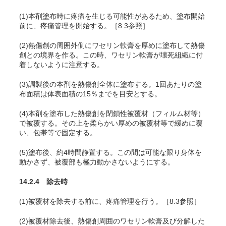
(1)本剤塗布時に疼痛を生じる可能性があるため、塗布開始
前に、疼痛管理を開始する。［8.3参照］
(2)熱傷創の周囲外側にワセリン軟膏を厚めに塗布して熱傷
創との境界を作る。この時、ワセリン軟膏が壊死組織に付
着しないように注意する。
(3)調製後の本剤を熱傷創全体に塗布する。1回あたりの塗
布面積は体表面積の15％までを目安とする。
(4)本剤を塗布した熱傷創を閉鎖性被覆材（フィルム材等）
で被覆する。その上を柔らかい厚めの被覆材等で緩めに覆
い、包帯等で固定する。
(5)塗布後、約4時間静置する。この間は可能な限り身体を
動かさず、被覆部も極力動かさないようにする。
14.2.4 除去時
(1)被覆材を除去する前に、疼痛管理を行う。［8.3参照］
(2)被覆材除去後、熱傷創周囲のワセリン軟膏及び分解した