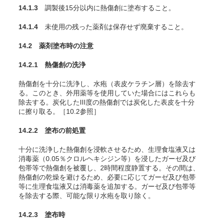
14.1.3
調製後15分以内に熱傷創に塗布すること。
14.1.4
未使用の残った薬剤は保存せず廃棄すること。
14.2 薬剤塗布時の注意
14.2.1 熱傷創の洗浄
熱傷創を十分に洗浄し、水疱（表皮ケラチン層）を除去す
る。このとき、外用薬等を使用していた場合にはこれらも
除去する。炭化したIII度の熱傷創では炭化した表皮を十分
に擦り取る。［10.2参照］
14.2.2 塗布の前処置
十分に洗浄した熱傷創を浸軟させるため、生理食塩液又は
消毒薬（0.05％クロルヘキシジン等）を浸したガーゼ及び
包帯等で熱傷創を被覆し、2時間程度静置する。その間は、
熱傷創の乾燥を避けるため、必要に応じてガーゼ及び包帯
等に生理食塩液又は消毒薬を追加する。ガーゼ及び包帯等
を除去する際、可能な限り水疱を取り除く。
14.2.3 塗布時