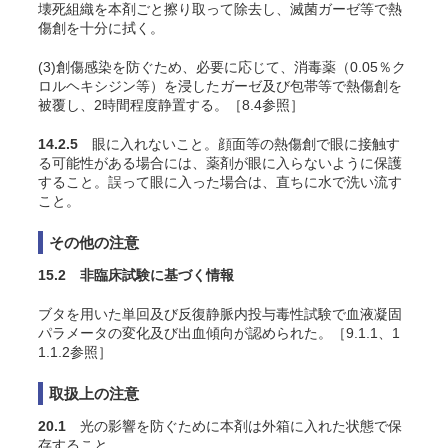
壊死組織を本剤ごと擦り取って除去し、滅菌ガーゼ等で熱
傷創を十分に拭く。
(3)創傷感染を防ぐため、必要に応じて、消毒薬（0.05％ク
ロルヘキシジン等）を浸したガーゼ及び包帯等で熱傷創を
被覆し、2時間程度静置する。［8.4参照］
14.2.5
眼に入れないこと。顔面等の熱傷創で眼に接触す
る可能性がある場合には、薬剤が眼に入らないように保護
すること。誤って眼に入った場合は、直ちに水で洗い流す
こと。
その他の注意
15.2 非臨床試験に基づく情報
ブタを用いた単回及び反復静脈内投与毒性試験で血液凝固
パラメータの変化及び出血傾向が認められた。
［9.1.1、1
1.1.2参照］
取扱上の注意
20.1
光の影響を防ぐために本剤は外箱に入れた状態で保
存すること。