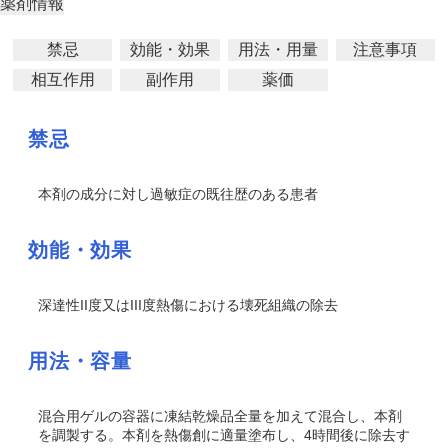
薬剤情報
禁忌
効能・効果
用法・用量
注意事項
相互作用
副作用
薬価
禁忌
本剤の成分に対し過敏症の既往歴のある患者
効能・効果
深達性II度又はIII度熱傷における壊死組織の除去
用法・容量
混合用ゲルの容器に凍結乾燥品全量を加えて混合し、本剤
を調製する。本剤を熱傷創に適量塗布し、4時間後に除去す