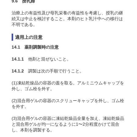
9.6 授乳婦
治療上の有益性及び母乳栄養の有益性を考慮し、授乳の継
続又は中止を検討すること。本剤のヒト乳汁中への移行は
不明である。
適用上の注意
14.1 薬剤調製時の注意
14.1.1
他剤と混ぜないこと。
14.1.2
調製は次の手順で行うこと。
(1)凍結乾燥品の容器の蓋を取る。アルミニウムキャップを
外し、ゴム栓を外す。
(2)混合用ゲルの容器のスクリューキャップを外し、ゴム栓
を外す。
(3)混合用ゲルの容器に凍結乾燥品全量を加え、凍結乾燥品
と混合用ゲルが均一になるように1〜2分程度かけて混合
し、本剤を調製する。