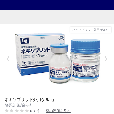
ネキソブリッド外用ゲル5g
ネキソブリッド外用ゲル5g
壊死組織除去剤
0（0件）
薬の評価を見る