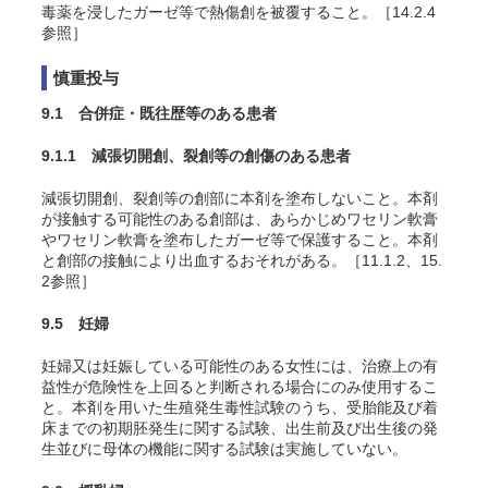
毒薬を浸したガーゼ等で熱傷創を被覆すること。［14.2.4
参照］
慎重投与
9.1 合併症・既往歴等のある患者
9.1.1 減張切開創、裂創等の創傷のある患者
減張切開創、裂創等の創部に本剤を塗布しないこと。本剤
が接触する可能性のある創部は、あらかじめワセリン軟膏
やワセリン軟膏を塗布したガーゼ等で保護すること。本剤
と創部の接触により出血するおそれがある。［11.1.2、15.
2参照］
9.5 妊婦
妊婦又は妊娠している可能性のある女性には、治療上の有
益性が危険性を上回ると判断される場合にのみ使用するこ
と。本剤を用いた生殖発生毒性試験のうち、受胎能及び着
床までの初期胚発生に関する試験、出生前及び出生後の発
生並びに母体の機能に関する試験は実施していない。