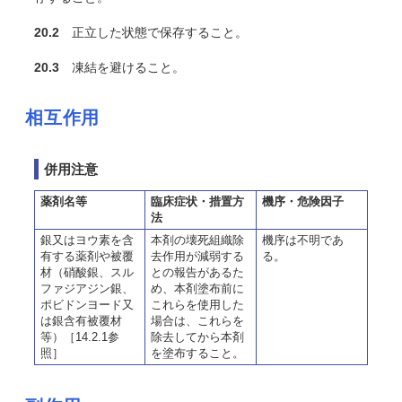
20.2
正立した状態で保存すること。
20.3
凍結を避けること。
相互作用
併用注意
薬剤名等
臨床症状・措置方
機序・危険因子
法
銀又はヨウ素を含
本剤の壊死組織除
機序は不明であ
有する薬剤や被覆
去作用が減弱する
る。
材（硝酸銀、スル
との報告があるた
ファジアジン銀、
め、本剤塗布前に
ポビドンヨード又
これらを使用した
は銀含有被覆材
場合は、これらを
等）［14.2.1参
除去してから本剤
照］
を塗布すること。