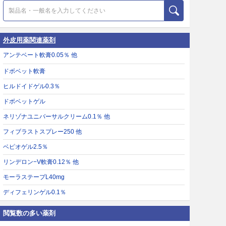
外皮用薬関連薬剤
アンテベート軟膏0.05％ 他
ドボベット軟膏
ヒルドイドゲル0.3％
ドボベットゲル
ネリゾナユニバーサルクリーム0.1％ 他
フィブラストスプレー250 他
ベピオゲル2.5％
リンデロン−V軟膏0.12％ 他
モーラステープL40mg
ディフェリンゲル0.1％
閲覧数の多い薬剤