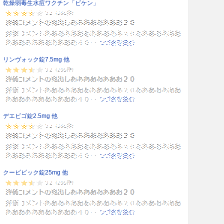
乾燥弱毒生水痘ワクチン「ビケン」
リンヴォック錠7.5mg 他
デエビゴ錠2.5mg 他
クービビック錠25mg 他