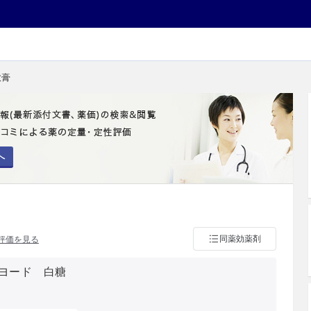
軟膏
へ
同薬効薬剤
評価を見る
ヨード 白糖