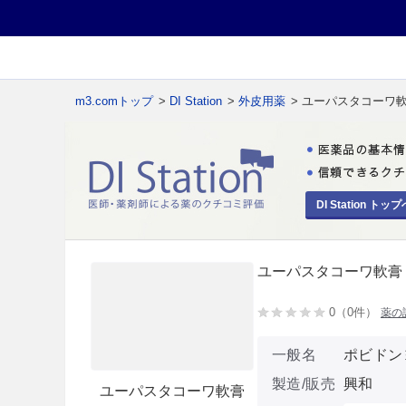
m3.comトップ
>
DI Station
>
外皮用薬
> ユーパスタコーワ
DI Station トップ
ユーパスタコーワ軟膏
0（0件）
薬の
一般名
ポビドン
製造/販売
興和
ユーパスタコーワ軟膏