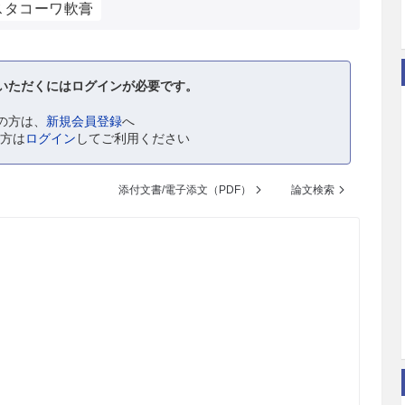
スタコーワ軟膏
いただくにはログインが必要です。
の方は、
新規会員登録
へ
の方は
ログイン
してご利用ください
添付文書/電子添文（PDF）
論文検索