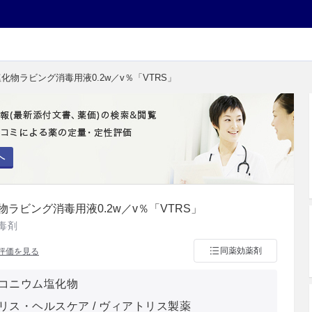
化物ラビング消毒用液0.2w／v％「VTRS」
へ
ラビング消毒用液0.2w／v％「VTRS」
毒剤
同薬効薬剤
評価を見る
コニウム塩化物
リス・ヘルスケア / ヴィアトリス製薬