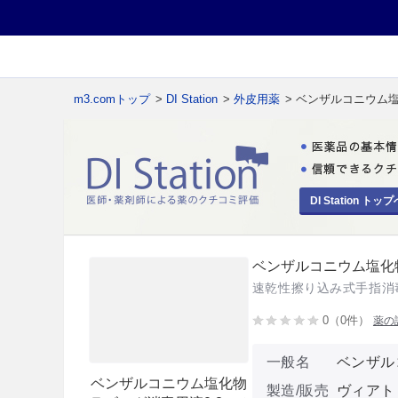
m3.comトップ
>
DI Station
>
外皮用薬
> ベンザルコニウム塩
DI Station トップ
ベンザルコニウム塩化物
速乾性擦り込み式手指消
0（0件）
薬の
一般名
ベンザル
ベンザルコニウム塩化物
製造/販売
ヴィアト