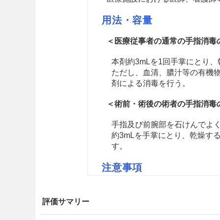
用法・容量
＜医療従事者の通常の手指消毒
本剤約3mLを1回手掌にとり
ただし、血清、膿汁等の有機
剤による消毒を行う。
＜術前・術後の術者の手指消毒
手指及び前腕部を石けんでよ
約3mLを手掌にとり、乾燥す
す。
注意事項
適用上の注意
評価サマリー
14.1 薬剤使用時の注意