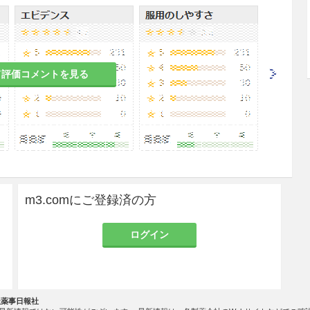
は使用しないこと。
のまま使用すること。
すること。入った場合には水でよく洗い流すこと。
て評価コメントを見る
脱脂等による皮膚荒れを起こすことがあるので注意
物質は殺菌作用を減弱させるので、これらが付着し
してから使用すること。
作用を弱めるので、予備洗浄に用いた石けん分を十
m3.comにご登録済の方
ること。
危険性もあるため、火気には十分注意すること。
ログイン
.5kg以下の低出生体重児を取扱う場合、低出生体
あるので十分注意すること。
社薬事日報社