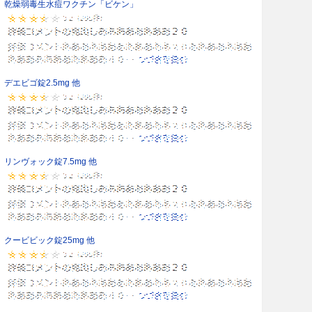
乾燥弱毒生水痘ワクチン「ビケン」
デエビゴ錠2.5mg 他
リンヴォック錠7.5mg 他
クービビック錠25mg 他