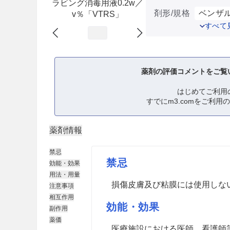
ラビング消毒用液0.2w／
剤形/規格
ベンザル
v％「VTRS」
すべて
薬剤の評価コメントをご覧
はじめてご利用
すでにm3.comをご利用
薬剤情報
禁忌
禁忌
効能・効果
用法・用量
損傷皮膚及び粘膜には使用しな
注意事項
相互作用
効能・効果
副作用
薬価
医療施設における医師、看護師