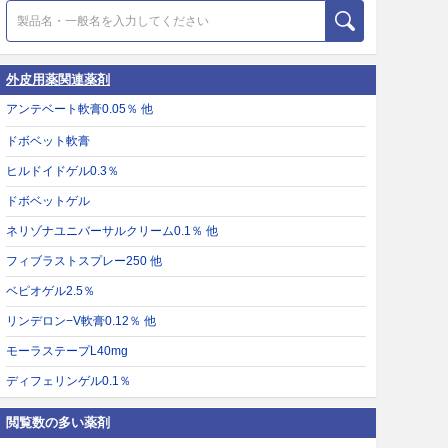
外皮用薬関連薬剤
アンテベート軟膏0.05％ 他
ドボベット軟膏
ヒルドイドゲル0.3％
ドボベットゲル
ネリゾナユニバーサルクリーム0.1％ 他
フィブラストスプレー250 他
ベピオゲル2.5％
リンデロン−V軟膏0.12％ 他
モーラステープL40mg
ディフェリンゲル0.1％
閲覧数の多い薬剤