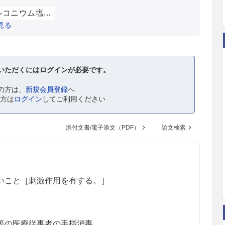
コニウム塩...
見る
いただくにはログインが必要です。
の方は、
新規会員登録
へ
の方は
ログイン
してご利用ください
添付文書/電子添文（PDF）
論文検索
いこと［刺激作用を有する。］
等の医療従事者の手指消毒