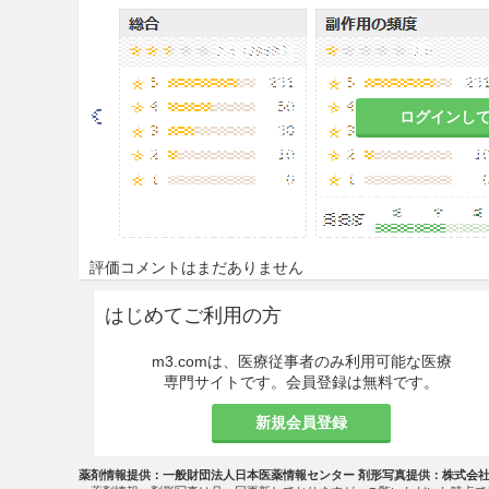
14.1.1
手指消毒以外の目的に
14.1.2
本剤は希釈せず、原液
14.1.3
眼に入らないよう注意
ログインし
14.1.4
反復使用した場合には
すること。
14.1.5
血清、膿汁等の有機性
ている場合は十分に洗い落と
評価コメントはまだありません
14.1.6
石けん類は本剤の殺菌
はじめてご利用の方
分に洗い落としてから使用す
m3.comは、医療従事者のみ利用可能な医療
14.1.7
引火性があり、爆発の
専門サイトです。会員登録は無料です。
14.1.8
本剤で消毒した手指で2
新規会員登録
重児の皮膚がかぶれることが
薬剤情報提供：一般財団法人日本医薬情報センター 剤形写真提供：株式会
取扱上の注意