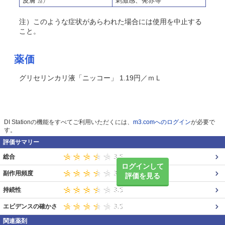
皮膚
刺激感、発赤等
注）
注）このような症状があらわれた場合には使用を中止する
こと。
薬価
グリセリンカリ液「ニッコー」 1.19円／ｍＬ
DI Stationの機能をすべてご利用いただくには、
m3.comへのログイン
が必要で
す。
評価サマリー
総合
ログインして
副作用頻度
評価を見る
持続性
エビデンスの確かさ
関連薬剤