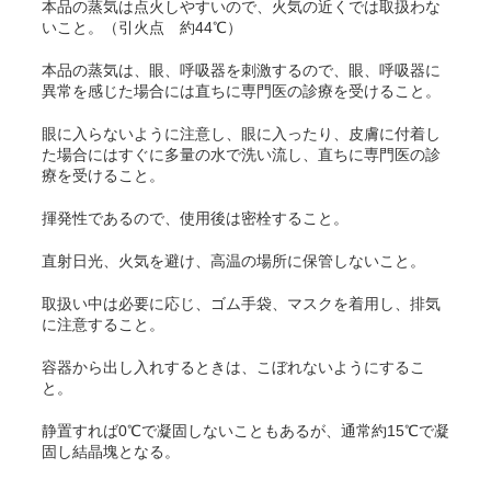
本品の蒸気は点火しやすいので、火気の近くでは取扱わな
いこと。（引火点 約44℃）
本品の蒸気は、眼、呼吸器を刺激するので、眼、呼吸器に
異常を感じた場合には直ちに専門医の診療を受けること。
眼に入らないように注意し、眼に入ったり、皮膚に付着し
た場合にはすぐに多量の水で洗い流し、直ちに専門医の診
療を受けること。
揮発性であるので、使用後は密栓すること。
直射日光、火気を避け、高温の場所に保管しないこと。
取扱い中は必要に応じ、ゴム手袋、マスクを着用し、排気
に注意すること。
容器から出し入れするときは、こぼれないようにするこ
と。
静置すれば0℃で凝固しないこともあるが、通常約15℃で凝
固し結晶塊となる。