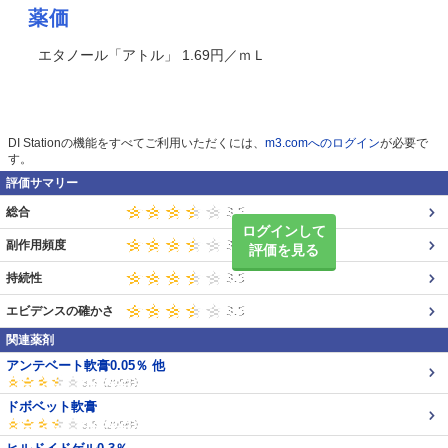
薬価
エタノール「アトル」 1.69円／ｍＬ
DI Stationの機能をすべてご利用いただくには、
m3.comへのログイン
が必要で
す。
評価サマリー
総合
ログインして
副作用頻度
評価を見る
持続性
エビデンスの確かさ
関連薬剤
アンテベート軟膏0.05％ 他
ドボベット軟膏