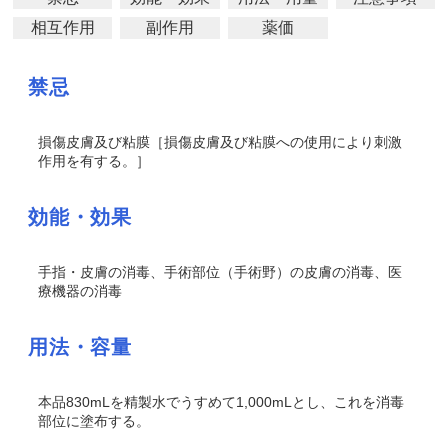
相互作用
副作用
薬価
禁忌
損傷皮膚及び粘膜［損傷皮膚及び粘膜への使用により刺激
作用を有する。］
効能・効果
手指・皮膚の消毒、手術部位（手術野）の皮膚の消毒、医
療機器の消毒
用法・容量
本品830mLを精製水でうすめて1,000mLとし、これを消毒
部位に塗布する。