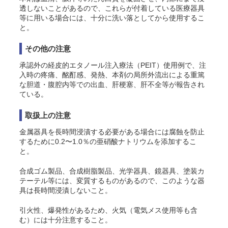
透しないことがあるので、これらが付着している医療器具
等に用いる場合には、十分に洗い落としてから使用するこ
と。
その他の注意
承認外の経皮的エタノール注入療法（PEIT）使用例で、注
入時の疼痛、酩酊感、発熱、本剤の局所外流出による重篤
な胆道・腹腔内等での出血、肝梗塞、肝不全等が報告され
ている。
取扱上の注意
金属器具を長時間浸漬する必要がある場合には腐蝕を防止
するために0.2〜1.0％の亜硝酸ナトリウムを添加するこ
と。
合成ゴム製品、合成樹脂製品、光学器具、鏡器具、塗装カ
テーテル等には、変質するものがあるので、このような器
具は長時間浸漬しないこと。
引火性、爆発性があるため、火気（電気メス使用等も含
む）には十分注意すること。