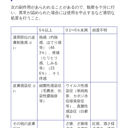
次の副作用があらわれることがあるので、観察を十分に行
い、異常が認められた場合には使用を中止するなど適切な
処置を行うこと。
5％以上
0.1〜5％未満
頻度不明
適用部位の皮
熱感（灼熱
膚刺激感
感、ほてり感
注
等）（44.
1）
3％）、疼痛
（ヒリヒリ
感、しみる
等）（23.
6％）、そう
痒感
皮膚感染症
細菌性感染症
ウイルス性感
注
（毛嚢炎、伝
染症（単純疱
2）
染性膿痂疹
疹、カポジ水
等）
痘様発疹症
等）、真菌性
感染症（白癬
等）
その他の皮膚
ざ瘡、ざ瘡様
紅斑、酒さ様