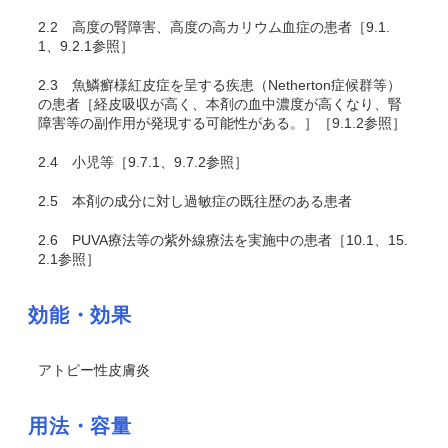
2.2
高度の腎障害、高度の高カリウム血症の患者［9.1.
1、9.2.1参照］
2.3
魚鱗癬様紅皮症を呈する疾患（Netherton症候群等）
の患者［経皮吸収が高く、本剤の血中濃度が高くなり、腎
障害等の副作用が発現する可能性がある。］［9.1.2参照］
2.4
小児等［9.7.1、9.7.2参照］
2.5
本剤の成分に対し過敏症の既往歴のある患者
2.6
PUVA療法等の紫外線療法を実施中の患者［10.1、15.
2.1参照］
効能・効果
アトピー性皮膚炎
用法・容量