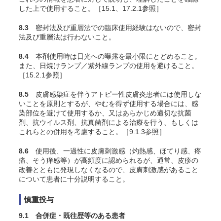
した上で使用すること。［15.1、17.2.1参照］
8.3
密封法及び重層法での臨床使用経験はないので、密封
法及び重層法は行わないこと。
8.4
本剤使用時は日光への曝露を最小限にとどめること。
また、日焼けランプ／紫外線ランプの使用を避けること。
［15.2.1参照］
8.5
皮膚感染症を伴うアトピー性皮膚炎患者には使用しな
いことを原則とするが、やむを得ず使用する場合には、感
染部位を避けて使用するか、又はあらかじめ適切な抗菌
剤、抗ウイルス剤、抗真菌剤による治療を行う、もしくは
これらとの併用を考慮すること。［9.1.3参照］
8.6
使用後、一過性に皮膚刺激感（灼熱感、ほてり感、疼
痛、そう痒感等）が高頻度に認められるが、通常、皮疹の
改善とともに発現しなくなるので、皮膚刺激感があること
について患者に十分説明すること。
慎重投与
9.1 合併症・既往歴等のある患者