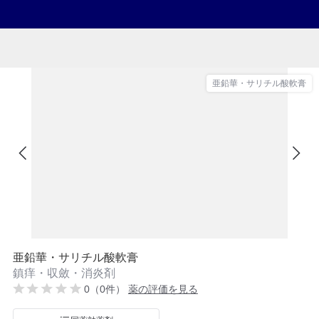
亜鉛華・サリチル酸軟膏
亜鉛華・サリチル酸軟膏
鎮痒・収斂・消炎剤
0（0件）
薬の評価を見る