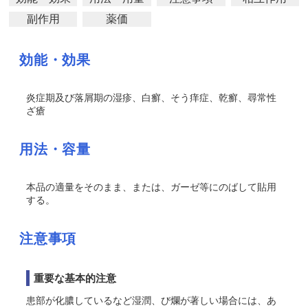
副作用
薬価
効能・効果
炎症期及び落屑期の湿疹、白癬、そう痒症、乾癬、尋常性
ざ
瘡
用法・容量
本品の適量をそのまま、または、ガーゼ等にのばして貼用
する。
注意事項
重要な基本的注意
患部が化膿しているなど湿潤、び爛が著しい場合には、あ