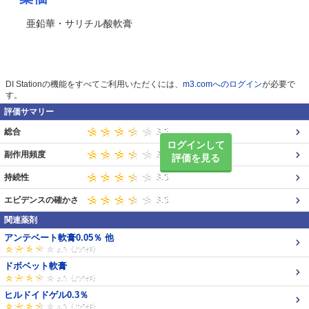
亜鉛華・サリチル酸軟膏
DI Stationの機能をすべてご利用いただくには、
m3.comへのログイン
が必要で
す。
評価サマリー
総合
ログインして
副作用頻度
評価を見る
持続性
エビデンスの確かさ
関連薬剤
アンテベート軟膏0.05％ 他
ドボベット軟膏
ヒルドイドゲル0.3％