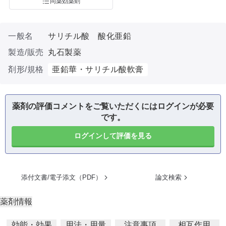
同薬効薬剤
一般名
サリチル酸 酸化亜鉛
製造/販売
丸石製薬
剤形/規格
亜鉛華・サリチル酸軟膏
薬剤の評価コメントをご覧いただくにはログインが必要
です。
ログインして評価を見る
添付文書/電子添文（PDF）
論文検索
薬剤情報
効能・効果
用法・用量
注意事項
相互作用