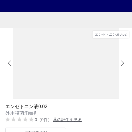
エンゼトニン液0.02
エンゼトニン液0.02
外用殺菌消毒剤
0（0件）
薬の評価を見る