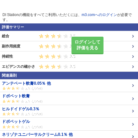
DI Stationの機能をすべてご利用いただくには、
m3.comへのログイン
が必要で
す。
評価サマリー
総合
ログインして
副作用頻度
評価を見る
持続性
エビデンスの確かさ
関連薬剤
アンテベート軟膏0.05％ 他
ドボベット軟膏
ヒルドイドゲル0.3％
ドボベットゲル
ネリゾナユニバーサルクリーム0.1％ 他