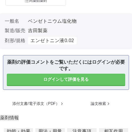
同薬効薬剤
一般名
ベンゼトニウム塩化物
製造/販売
吉田製薬
剤形/規格
エンゼトニン液0.02
薬剤の評価コメントをご覧いただくにはログインが必要
です。
ログインして評価を見る
添付文書/電子添文（PDF）
論文検索
薬剤情報
効能・効果
用法・用量
注意事項
相互作用