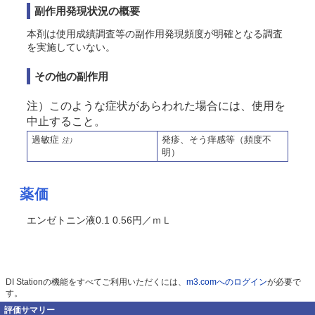
副作用発現状況の概要
本剤は使用成績調査等の副作用発現頻度が明確となる調査
を実施していない。
その他の副作用
注）このような症状があらわれた場合には、使用を
中止すること。
過敏症
発疹、
そう
痒感等（頻度不
注）
明）
薬価
エンゼトニン液0.1 0.56円／ｍＬ
DI Stationの機能をすべてご利用いただくには、
m3.comへのログイン
が必要で
す。
評価サマリー