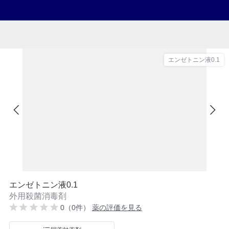
エンゼトニン液0.1
エンゼトニン液0.1
外用殺菌消毒剤
0（0件）
薬の評価を見る