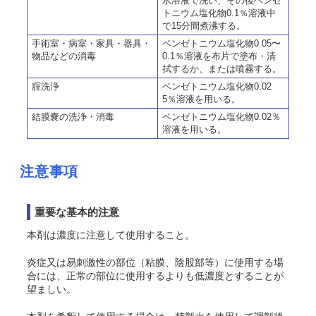
水溶液で洗い、その後ベンゼ
トニウム塩化物0.1％溶液中
で15分間煮沸する。
手術室・病室・家具・器具・
ベンゼトニウム塩化物0.05〜
物品などの消毒
0.1％溶液を布片で塗布・清
拭するか、または噴霧する。
腟洗浄
ベンゼトニウム塩化物0.02
5％溶液を用いる。
結膜嚢の洗浄・消毒
ベンゼトニウム塩化物0.02％
溶液を用いる。
注意事項
重要な基本的注意
本剤は濃度に注意して使用すること。
炎症又は易刺激性の部位（粘膜、陰股部等）に使用する場
合には、正常の部位に使用するよりも低濃度とすることが
望ましい。