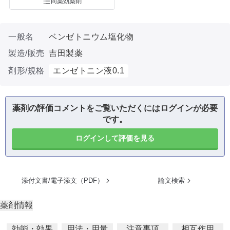
同薬効薬剤
一般名
ベンゼトニウム塩化物
製造/販売
吉田製薬
剤形/規格
エンゼトニン液0.1
薬剤の評価コメントをご覧いただくにはログインが必要
です。
ログインして評価を見る
添付文書/電子添文（PDF）
論文検索
薬剤情報
効能・効果
用法・用量
注意事項
相互作用