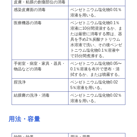
皮膚・粘膜の創傷部位の消毒
感染皮膚面の消毒
ベンゼトニウム塩化物0.01％
溶液を用いる。
医療機器の消毒
ベンゼトニウム塩化物0.1％
溶液に10分間浸漬するか、ま
たは厳密に消毒する際は、器
具を予め2％炭酸ナトリウム
水溶液で洗い、その後ベンゼ
トニウム塩化物0.1％溶液中
で15分間煮沸する。
手術室・病室・家具・器具・
ベンゼトニウム塩化物0.05〜
物品などの消毒
0.1％溶液を布片で塗布・清
拭するか、または噴霧する。
腟洗浄
ベンゼトニウム塩化物0.02
5％溶液を用いる。
結膜嚢の洗浄・消毒
ベンゼトニウム塩化物0.02％
溶液を用いる。
用法・容量
効能・効果
用法・用量