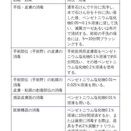
手指・皮膚の消毒
通常石けんで十分に洗浄し、
水で石けん分を十分に洗い落
した後、ベンゼトニウム塩化
物0.05〜0.1％溶液に浸して洗
い、滅菌ガーゼあるいは布片
で清拭する。術前の手洗の場
合には、5〜10分間ブラッシ
ングする。
手術部位（手術野）の皮膚の
手術前局所皮膚面をベンゼト
消毒
ニウム塩化物0.1％溶液で約5
分間洗い、その後ベンゼトニ
ウム塩化物0.2％溶液を塗布
する。
手術部位（手術野）の粘膜の
ベンゼトニウム塩化物0.01〜
消毒
0.025％溶液を用いる。
皮膚・粘膜の創傷部位の消毒
感染皮膚面の消毒
ベンゼトニウム塩化物0.01％
溶液を用いる。
医療機器の消毒
ベンゼトニウム塩化物0.1％
溶液に10分間浸漬するか、ま
たは厳密に消毒する際は、器
具を予め2％炭酸ナトリウム