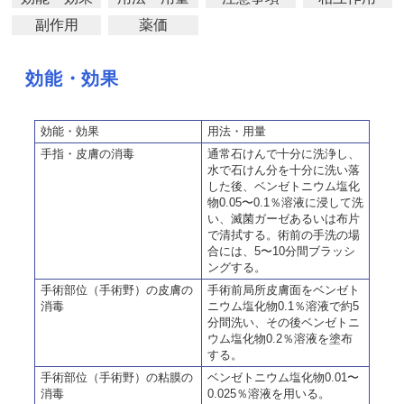
副作用
薬価
効能・効果
効能・効果
用法・用量
手指・皮膚の消毒
通常石けんで十分に洗浄し、
水で石けん分を十分に洗い落
した後、ベンゼトニウム塩化
物0.05〜0.1％溶液に浸して洗
い、滅菌ガーゼあるいは布片
で清拭する。術前の手洗の場
合には、5〜10分間ブラッシ
ングする。
手術部位（手術野）の皮膚の
手術前局所皮膚面をベンゼト
消毒
ニウム塩化物0.1％溶液で約5
分間洗い、その後ベンゼトニ
ウム塩化物0.2％溶液を塗布
する。
手術部位（手術野）の粘膜の
ベンゼトニウム塩化物0.01〜
消毒
0.025％溶液を用いる。