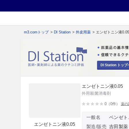
m3.comトップ
>
DI Station
>
外皮用薬
> エンゼトニン液0.0
DI Station トップ
エンゼトニン液0.05
外用殺菌消毒剤
0（0件）
薬の
一般名
ベンゼト
エンゼトニン液0.05
製造/販売
吉田製薬