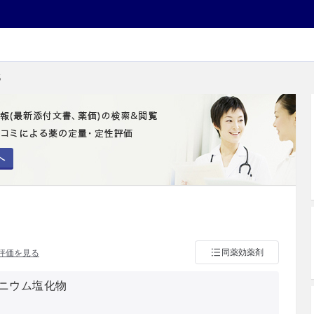
5
へ
同薬効薬剤
評価を見る
ニウム塩化物