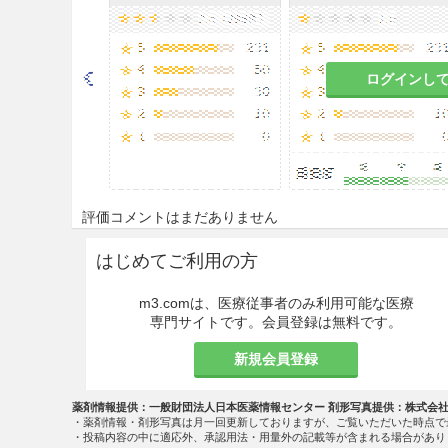
手術部位（手術野）の粘膜の消
皮膚・粘膜の創傷部位の消毒
感染皮膚面の消毒
ログインし
手術室・病室・家具・器具・物
毒
膣洗浄
評価コメントはまだありません
結膜嚢の洗浄・消毒
はじめてご利用の方
注意事項
m3.comは、医療従事者のみ利用可能な医療
専門サイトです。会員登録は無料です。
重要な基本的注意
新規会員登録
本剤は濃度に注意して使用する
薬剤情報提供：一般財団法人日本医薬情報センター 剤形写真提供：株式会
炎症又は易刺激性の部位（粘膜
・薬剤情報・剤形写真は月一回更新しておりますが、ご覧いただいた時点で
用するよりも低濃度とすること
・投稿内容の中に適応外、承認用法・用量外の記載等が含まれる場合があり