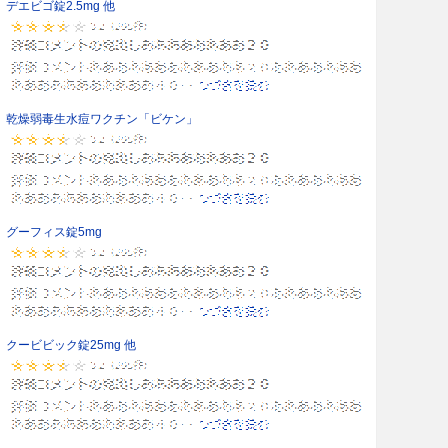
デエビゴ錠2.5mg 他
乾燥弱毒生水痘ワクチン「ビケン」
グーフィス錠5mg
クービビック錠25mg 他