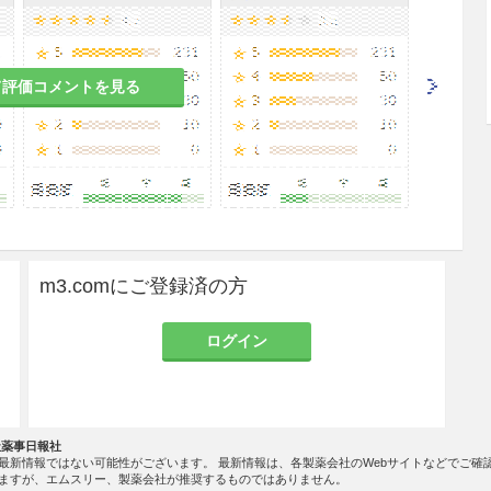
合には、5〜10分間ブラッシングする。
毒
ベンゼトニウム塩化物0.01〜0.025％溶液
を用いる。
ベンゼトニウム塩化物0.01％溶液を用い
て評価コメントを見る
る。
品などの消
ベンゼトニウム塩化物0.05％溶液を布片で
塗布・清拭するか、または噴霧する。
ベンゼトニウム塩化物0.025％溶液を用い
る。
ベンゼトニウム塩化物0.02％溶液を用い
る。
m3.comにご登録済の方
ログイン
こと。
社薬事日報社
、陰股部等）に使用する場合には、正常の部位に使
最新情報ではない可能性がございます。 最新情報は、各製薬会社のWebサイトなどでご確
が望ましい。
ますが、エムスリー、製薬会社が推奨するものではありません。