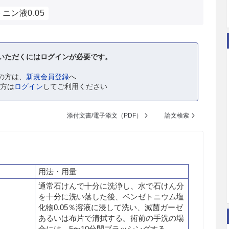
ニン液0.05
いただくにはログインが必要です。
の方は、
新規会員登録
へ
の方は
ログイン
してご利用ください
添付文書/電子添文（PDF）
論文検索
用法・用量
通常石けんで十分に洗浄し、水で石けん分
を十分に洗い落した後、ベンゼトニウム塩
化物0.05％溶液に浸して洗い、滅菌ガーゼ
あるいは布片で清拭する。術前の手洗の場
合には、5〜10分間ブラッシングする。