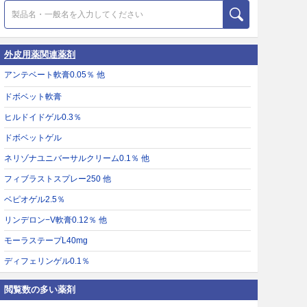
外皮用薬関連薬剤
アンテベート軟膏0.05％ 他
ドボベット軟膏
ヒルドイドゲル0.3％
ドボベットゲル
ネリゾナユニバーサルクリーム0.1％ 他
フィブラストスプレー250 他
ベピオゲル2.5％
リンデロン−V軟膏0.12％ 他
モーラステープL40mg
ディフェリンゲル0.1％
閲覧数の多い薬剤