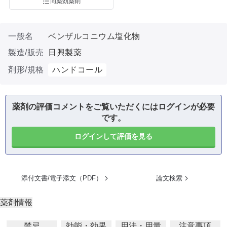
同薬効薬剤
一般名
ベンザルコニウム塩化物
製造/販売
日興製薬
剤形/規格
ハンドコール
薬剤の評価コメントをご覧いただくにはログインが必要
です。
ログインして評価を見る
添付文書/電子添文（PDF）
論文検索
薬剤情報
禁忌
効能・効果
用法・用量
注意事項