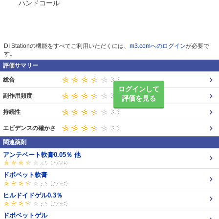
ハンドコール
DI Stationの機能をすべてご利用いただくには、
m3.comへのログイン
が必要で
す。
評価サマリー
総合
ログインして
副作用頻度
評価を見る
持続性
エビデンスの確かさ
関連薬剤
アンテベート軟膏0.05％ 他
ドボベット軟膏
ヒルドイドゲル0.3％
ドボベットゲル