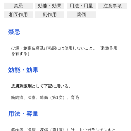
禁忌
効能・効果
用法・用量
注意事項
相互作用
副作用
薬価
禁忌
び爛・創傷皮膚及び粘膜には使用しないこと。［刺激作用
を有する］
効能・効果
皮膚刺激剤として下記に用いる。
筋肉痛、凍瘡、凍傷（第1度）、育毛
用法・容量
筋肉痛、凍瘡、凍傷（第1度）には、トウガラシチンキとし