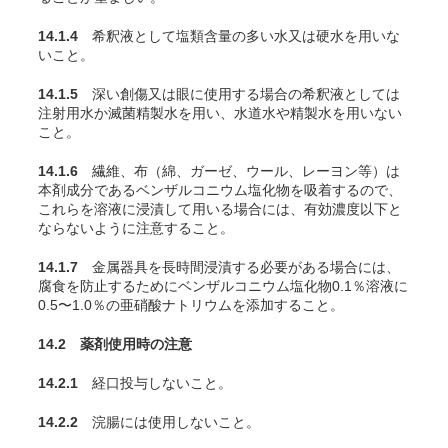
14.1.4
希釈液として塩類含量の多い水又は硬水を用いな
いこと。
14.1.5
深い創傷又は眼に使用する場合の希釈液としては
注射用水か滅菌精製水を用い、水道水や精製水を用いない
こと。
14.1.6
繊維、布（綿、ガーゼ、ウール、レーヨン等）は
本剤成分であるベンザルコニウム塩化物を吸着するので、
これらを溶液に浸漬して用いる場合には、有効濃度以下と
ならないように注意すること。
14.1.7
金属器具を長時間浸漬する必要がある場合には、
腐食を防止するためにベンザルコニウム塩化物0.1％溶液に
0.5〜1.0％の亜硝酸ナトリウムを添加すること。
14.2 薬剤使用時の注意
14.2.1
経口投与しないこと。
14.2.2
浣腸には使用しないこと。