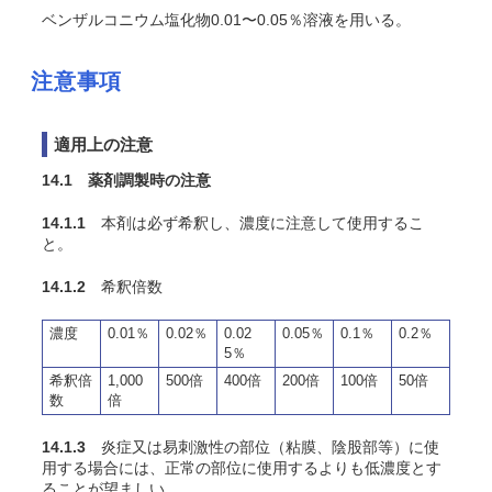
ベンザルコニウム塩化物0.01〜0.05％溶液を用いる。
注意事項
適用上の注意
14.1 薬剤調製時の注意
14.1.1
本剤は必ず希釈し、濃度に注意して使用するこ
と。
14.1.2
希釈倍数
濃度
0.01％
0.02％
0.02
0.05％
0.1％
0.2％
5％
希釈倍
1,000
500倍
400倍
200倍
100倍
50倍
数
倍
14.1.3
炎症又は易刺激性の部位（粘膜、陰股部等）に使
用する場合には、正常の部位に使用するよりも低濃度とす
ることが望ましい。