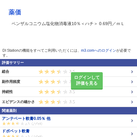
薬価
ベンザルコニウム塩化物消毒液10％＜ハチ＞ 0.69円／ｍＬ
DI Stationの機能をすべてご利用いただくには、
m3.comへのログイン
が必要で
す。
評価サマリー
総合
ログインして
副作用頻度
評価を見る
持続性
エビデンスの確かさ
関連薬剤
アンテベート軟膏0.05％ 他
ドボベット軟膏