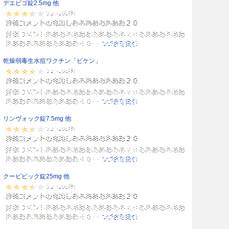
デエビゴ錠2.5mg 他
乾燥弱毒生水痘ワクチン「ビケン」
リンヴォック錠7.5mg 他
クービビック錠25mg 他