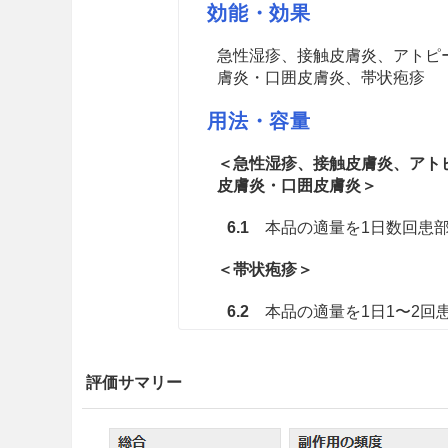
効能・効果
急性湿疹、接触皮膚炎、アトピ
膚炎・口囲皮膚炎、帯状疱疹
用法・容量
＜急性湿疹、接触皮膚炎、アト
皮膚炎・口囲皮膚炎＞
6.1
本品の適量を1日数回患部
＜帯状疱疹＞
6.2
本品の適量を1日1〜2回
注意事項
評価サマリー
重要な基本的注意
本剤の長期使用により過敏症状