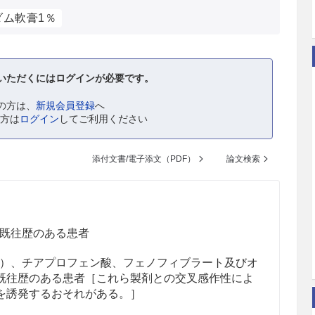
ダム軟膏1％
いただくにはログインが必要です。
の方は、
新規会員登録
へ
の方は
ログイン
してご利用ください
添付文書/電子添文（PDF）
論文検索
既往歴のある患者
）、チアプロフェン酸、フェノフィブラート及びオ
既往歴のある患者［これら製剤との交叉感作性によ
を誘発するおそれがある。］