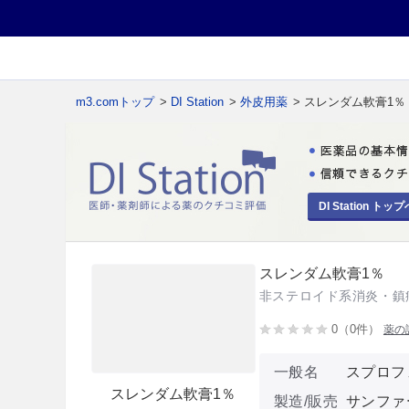
m3.comトップ
>
DI Station
>
外皮用薬
> スレンダム軟膏1％
DI Station トップ
スレンダム軟膏1％
非ステロイド系消炎・鎮
0（0件）
薬の
一般名
スプロフ
スレンダム軟膏1％
製造/販売
サンファ