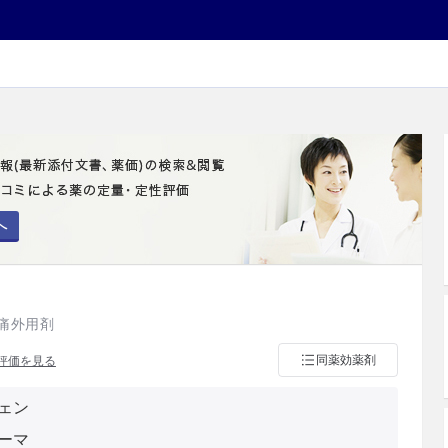
へ
痛外用剤
同薬効薬剤
評価を見る
ェン
ーマ