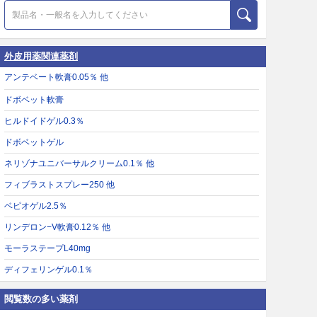
外皮用薬関連薬剤
アンテベート軟膏0.05％ 他
ドボベット軟膏
ヒルドイドゲル0.3％
ドボベットゲル
ネリゾナユニバーサルクリーム0.1％ 他
フィブラストスプレー250 他
ベピオゲル2.5％
リンデロン−V軟膏0.12％ 他
モーラステープL40mg
ディフェリンゲル0.1％
閲覧数の多い薬剤