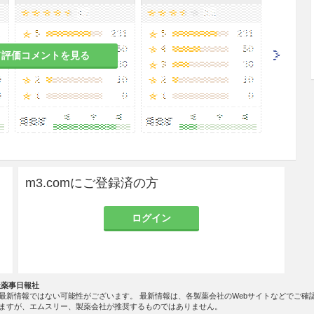
て評価コメントを見る
のある女性には、治療上の有益性が危険性を上回る
すること。
（経口剤、坐剤）を妊婦に使用し、胎児の腎機能障
羊水過少症が起きたとの報告がある。
児を対象とした臨床試験は実施していない。
m3.comにご登録済の方
ログイン
は避けること。
社薬事日報社
と。
最新情報ではない可能性がございます。 最新情報は、各製薬会社のWebサイトなどでご確
ますが、エムスリー、製薬会社が推奨するものではありません。