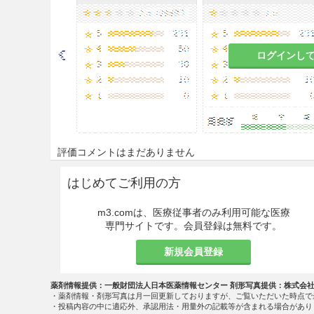
慎重投与
9.5 妊婦
ログインし
妊婦又は妊娠している可能性
と判断される場合にのみ使用
シクロオキシゲナーゼ阻害剤
害及び尿量減少、それに伴う
9.7 小児等
評価コメントはまだありません
低出生体重児、新生児又は乳
はじめてご利用の方
適用上の注意
m3.comは、医療従事者のみ利用可能な医療
専門サイトです。会員登録は無料です。
14.1 薬剤投与時の注意
新規会員登録
14.1.1
大量又は広範囲の使用
薬剤情報提供：一般財団法人日本医薬情報センター 剤形写真提供：株式会
14.1.2
眼科用に使用しないこ
・薬剤情報・剤形写真は月一回更新しておりますが、ご覧いただいた時点で
・投稿内容の中に適応外、承認用法・用量外の記載等が含まれる場合があり