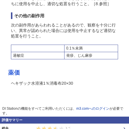
ちに使用を中止し、適切な処置を行うこと。［8.参照］
その他の副作用
次の副作用があらわれることがあるので、観察を十分に行
い、異常が認められた場合には使用を中止するなど適切な
処置を行うこと。
0.1％未満
過敏症
発疹、じん麻疹
薬価
ヘキザック水溶液1％消毒布20×30
DI Stationの機能をすべてご利用いただくには、
m3.comへのログイン
が必要で
す。
評価サマリー
総合