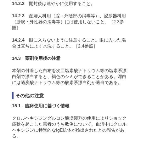
14.2.2
開封後は速やかに使用すること。
14.2.3
産婦人科用（腟・外陰部の消毒等）、泌尿器科用
（膀胱・外性器の消毒等）には使用しないこと。［2.3参
照］
14.2.4
眼に入らないように注意すること。眼に入った場
合は直ちによく水洗すること。［2.4参照］
14.3 薬剤使用後の注意
本剤の付着した白布を次亜塩素酸ナトリウム等の塩素系漂
白剤で漂白すると、褐色のシミができることがある。漂白
には過炭酸ナトリウム等の酸素系漂白剤が適当である。
その他の注意
15.1 臨床使用に基づく情報
クロルヘキシジングルコン酸塩製剤の使用によりショック
症状を起こした患者のうち数例について、血清中にクロル
ヘキシジンに特異的なIgE抗体が検出されたとの報告があ
る
。