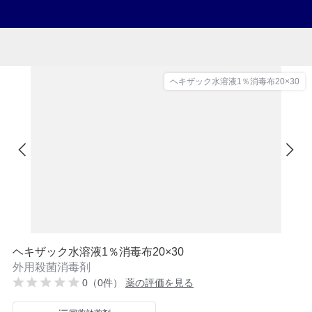
ヘキザック水溶液1％消毒布20×30
ヘキザック水溶液1％消毒布20×30
外用殺菌消毒剤
0（0件）
薬の評価を見る