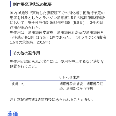
副作用発現状況の概要
国内16施設で実施した腹腔鏡下での消化器手術施行予定の
患者を対象としたオラネジン消毒液1.5％の臨床第III相試験
において、安全性評価対象52例中3例（5.8％）、3件の副
作用が認められた。
副作用は、適用部位皮膚炎、適用部位紅斑及び適用部位そ
う痒感が各1例（1.9％）1件であった
。（オラネジン消毒液
1.5％の承認時、2015年）
その他の副作用
副作用が認められた場合には、使用を中止するなど適切な
処置を行うこと。
0.1〜5％未満
皮膚
適用部位皮膚炎、適用部位紅
注）
斑、適用部位そう痒感
注）本剤塗布後1週間前後にあらわれることが多い。
薬価