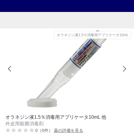
オラネジン液1.5％消毒用アプリケータ10mL
オラネジン液1.5％消毒用アプリケータ10mL 他
外皮用殺菌消毒剤
0（0件）
薬の評価を見る