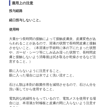
適用上の注意
投与経路
経口投与しないこと。
使用時
大量かつ長時間の接触によって接触皮膚炎、皮膚変色があ
らわれることがあるので、溶液の状態で長時間皮膚と接触
させないこと
。（本溶液が手術時に体の下にたまった状態
や、ガーゼ・シーツ等にしみ込み湿った状態で、長時間皮
膚と接触しないよう消毒後は拭き取るか乾燥させるなど注
意すること。）
眼に入らないように注意すること。
眼に入った場合には水でよく洗い流すこと。
石けん類は本剤の殺菌作用を減弱させるので、石けん分を
洗い落してから使用すること。
電気的な絶縁性をもっているので、電気メスを使用する場
合には、本溶液が対極板と皮膚の間に入らないよう注意す