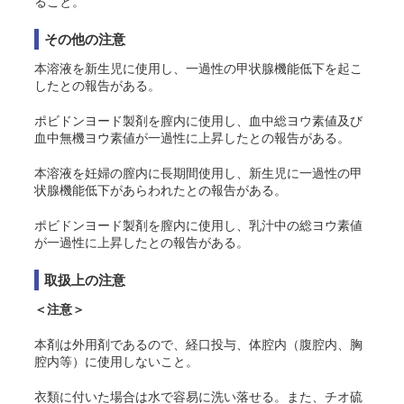
ること。
その他の注意
本溶液を新生児に使用し、一過性の甲状腺機能低下を起こ
したとの報告がある
。
ポビドンヨード製剤を膣内に使用し、血中総ヨウ素値及び
血中無機ヨウ素値が一過性に上昇したとの報告がある
。
本溶液を妊婦の膣内に長期間使用し、新生児に一過性の甲
状腺機能低下があらわれたとの報告がある
。
ポビドンヨード製剤を膣内に使用し、乳汁中の総ヨウ素値
が一過性に上昇したとの報告がある
。
取扱上の注意
＜注意＞
本剤は外用剤であるので、経口投与、体腔内（腹腔内、胸
腔内等）に使用しないこと。
衣類に付いた場合は水で容易に洗い落せる。また、チオ硫