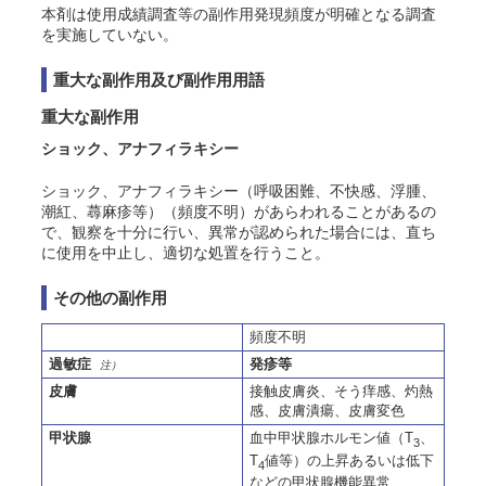
本剤は使用成績調査等の副作用発現頻度が明確となる調査
を実施していない。
重大な副作用及び副作用用語
重大な副作用
ショック、アナフィラキシー
ショック、アナフィラキシー（呼吸困難、不快感、浮腫、
潮紅、蕁麻疹等）（頻度不明）があらわれることがあるの
で、観察を十分に行い、異常が認められた場合には、直ち
に使用を中止し、適切な処置を行うこと。
その他の副作用
頻度不明
過敏症
発疹等
注）
皮膚
接触皮膚炎、
そう
痒感、灼熱
感、皮膚潰瘍、皮膚変色
甲状腺
血中甲状腺ホルモン値（T
、
3
T
値等）の上昇あるいは低下
4
などの甲状腺機能異常