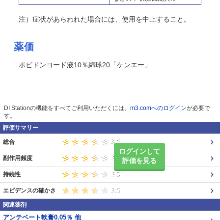
注）症状があらわれた場合には、使用を中止すること。
薬価
ポビドンヨード液10％綿球20「ケンエー」
DI Stationの機能をすべてご利用いただくには、
m3.comへのログイン
が必要で
す。
評価サマリー
総合
ログインして
副作用頻度
評価を見る
持続性
エビデンスの確かさ
関連薬剤
アンテベート軟膏0.05％ 他