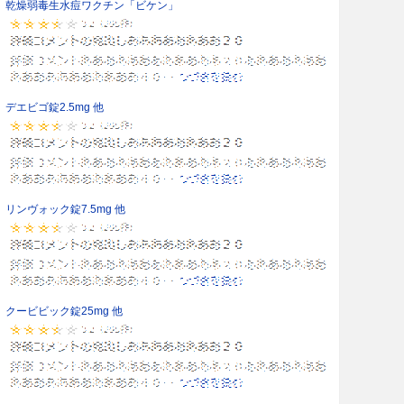
乾燥弱毒生水痘ワクチン「ビケン」
デエビゴ錠2.5mg 他
リンヴォック錠7.5mg 他
クービビック錠25mg 他