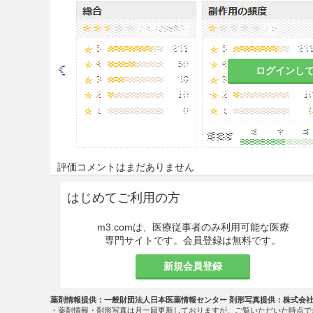
で洗い流すこと。
日光又は日焼けランプ等によ
本剤の使用中に皮膚乾燥、皮膚
ログインし
とがある。これらは治療開始2
性のものであることについて患
又は軽減が認められない場合は
適用上の注意
使用時
評価コメントはまだありません
他の刺激性のある外用剤（イ
はじめてご利用の方
は研磨剤を含有する石鹸や洗
び香料やアルコールを含有す
m3.comは、医療従事者のみ利用可能な医療
が増すおそれがあるため注意
専門サイトです。会員登録は無料です。
新規会員登録
使用部位
本剤は、外用としてのみ使用
薬剤情報提供：一般財団法人日本医薬情報センター 剤形写真提供：株式会
・薬剤情報・剤形写真は月一回更新しておりますが、ご覧いただいた時点で