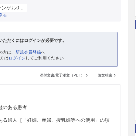
ゲル0....
見る
いただくにはログインが必要です。
の方は、
新規会員登録
へ
の方は
ログイン
してご利用ください
添付文書/電子添文（PDF）
論文検索
歴のある患者
ある婦人［「妊婦、産婦、授乳婦等への使用」の項