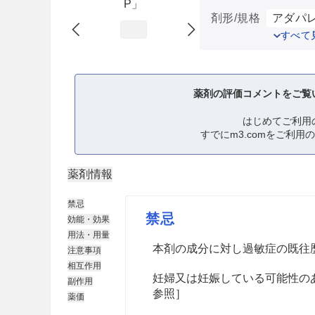
P」
剤形/規格
アダパレン
すべて
薬剤の評価コメントをご覧
はじめてご利用
すでにm3.comをご利用
薬剤情報
禁忌
禁忌
効能・効果
用法・用量
本剤の成分に対し過敏症の既往
注意事項
相互作用
妊婦又は妊娠している可能性の
副作用
参照］
薬価