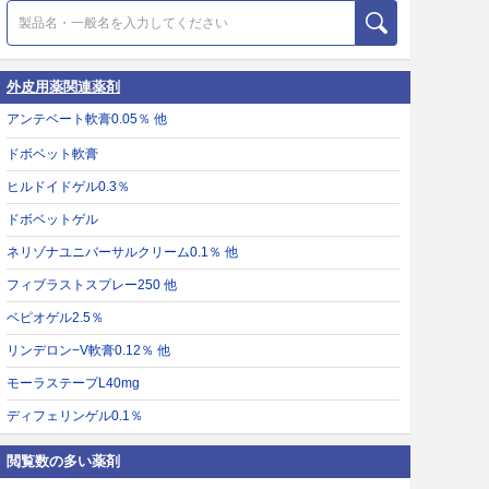
外皮用薬関連薬剤
アンテベート軟膏0.05％ 他
ドボベット軟膏
ヒルドイドゲル0.3％
ドボベットゲル
ネリゾナユニバーサルクリーム0.1％ 他
フィブラストスプレー250 他
ベピオゲル2.5％
リンデロン−V軟膏0.12％ 他
モーラステープL40mg
ディフェリンゲル0.1％
閲覧数の多い薬剤