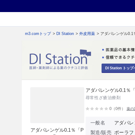
m3.comトップ
>
DI Station
>
外皮用薬
> アダパレンゲル0.1
DI Station トップ
アダパレンゲル0.1％「
尋常性ざ瘡治療剤
0（0件）
薬の
一般名
アダパレ
アダパレンゲル0.1％「P
製造/販売
ポーラフ