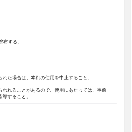
塗布する。
られた場合は、本剤の使用を中止すること。
らわれることがあるので、使用にあたっては、事前
指導すること。
皮膚への塗布は避けること。
けながら、患部に塗布すること。眼の周囲に使用す
に注意すること。万一、眼に入った場合は直ちに水