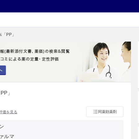
％「PP」
へ
PP」
同薬効薬剤
評価を見る
ン
ァルマ