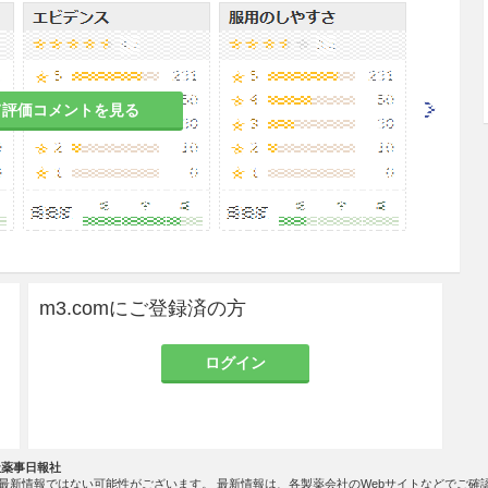
る過度の紫外線曝露を避けること。
不快感、皮膚剥脱、紅斑、そう痒症があらわれるこ
て評価コメントを見る
週間以内に発生することが多く、通常は軽度で一過
者に説明すること。なお、本剤の継続使用中に消失
、必要に応じて休薬等の適切な処置を行うこと。
オウ、レゾルシン、サリチル酸を含む薬剤、薬用又
m3.comにご登録済の方
剤、乾燥作用が強い石鹸や化粧品、ピーリング剤及
る薬剤及び収斂薬）との併用の際には、皮膚刺激感
ログイン
すること。
すること。
社薬事日報社
最新情報ではない可能性がございます。 最新情報は、各製薬会社のWebサイトなどでご確