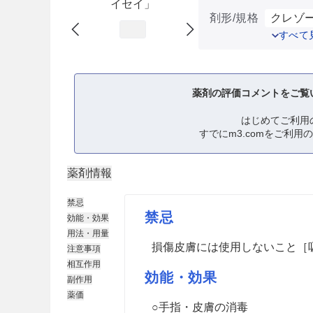
イセイ」
剤形/規格
クレゾー
すべて
薬剤の評価コメントをご覧
はじめてご利用
すでにm3.comをご利用
薬剤情報
禁忌
禁忌
効能・効果
用法・用量
損傷皮膚には使用しないこと［
注意事項
相互作用
効能・効果
副作用
薬価
○手指・皮膚の消毒