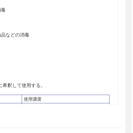
消毒
物品などの消毒
に希釈して使用する。
使用濃度
0.5〜1％
毒
0.5〜1％
0.5〜1％
品などの
0.5〜1％