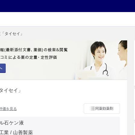
液「タイセイ」
へ
タイセイ」
同薬効薬剤
評価を見る
ル石ケン液
業 / 山善製薬