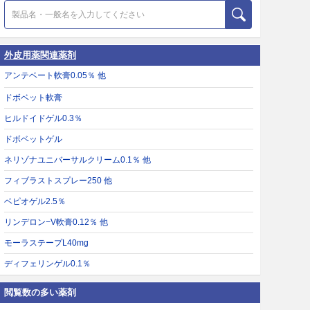
外皮用薬関連薬剤
アンテベート軟膏0.05％ 他
ドボベット軟膏
ヒルドイドゲル0.3％
ドボベットゲル
ネリゾナユニバーサルクリーム0.1％ 他
フィブラストスプレー250 他
ベピオゲル2.5％
リンデロン−V軟膏0.12％ 他
モーラステープL40mg
ディフェリンゲル0.1％
閲覧数の多い薬剤