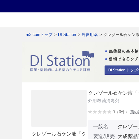
m3.comトップ
>
DI Station
>
外皮用薬
> クレゾール石ケン
DI Station トップ
クレゾール石ケン液「
外用殺菌消毒剤
0（0件）
薬の
一般名
クレゾー
クレゾール石ケン液「タ
製造/販売
大成薬品工