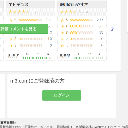
1.5％
0.1％
て評価コメントを見る
度に注意して使用すること。
m3.comにご登録済の方
関係
0.5〜1％
1.5％
ログイン
50〜100倍
33倍
位に使用する場合には、正常の部位に使用するより
い。
社薬事日報社
最新情報ではない可能性がございます。 最新情報は、各製薬会社のWebサイトなどでご確