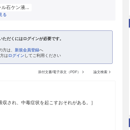
ル石ケン液...
見る
いただくにはログインが必要です。
の方は、
新規会員登録
へ
の方は
ログイン
してご利用ください
添付文書/電子添文（PDF）
論文検索
吸収され、中毒症状を起こすおそれがある。］