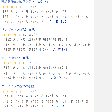
乾燥弱毒生水痘ワクチン「ビケン」
リンヴォック錠7.5mg 他
デエビゴ錠2.5mg 他
クービビック錠25mg 他