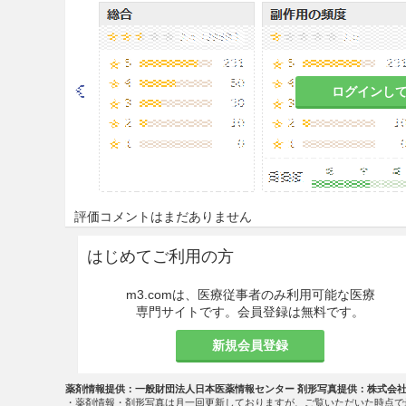
消毒
排泄物の消毒
膣の洗浄
ログインし
注意事項
適用上の注意
14.1 薬剤調製時の注意
評価コメントはまだありません
14.1.1
本剤を必ず希釈し、濃
はじめてご利用の方
14.1.2
使用濃度と希釈倍数の
m3.comは、医療従事者のみ利用可能な医療
使用濃度
0.1％
専門サイトです。会員登録は無料です。
希釈倍数
500倍
新規会員登録
14.1.3
炎症又は易刺激性の部
も低濃度とすることが望まし
薬剤情報提供：一般財団法人日本医薬情報センター 剤形写真提供：株式会
・薬剤情報・剤形写真は月一回更新しておりますが、ご覧いただいた時点で