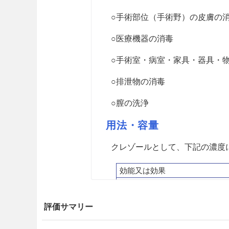
○手術部位（手術野）の皮膚の
○医療機器の消毒
○手術室・病室・家具・器具・
○排泄物の消毒
○膣の洗浄
用法・容量
クレゾールとして、下記の濃度
効能又は効果
手指・皮膚の消毒
手術部位（手術野）の皮膚の消
評価サマリー
医療機器の消毒
手術室・病室・家具・器具・物