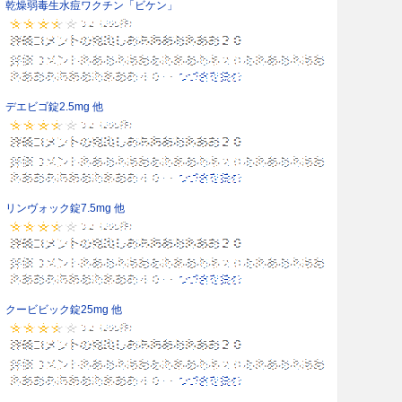
乾燥弱毒生水痘ワクチン「ビケン」
デエビゴ錠2.5mg 他
リンヴォック錠7.5mg 他
クービビック錠25mg 他