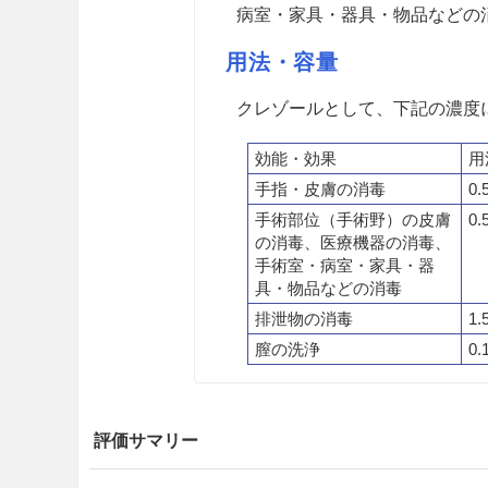
病室・家具・器具・物品などの
用法・容量
クレゾールとして、下記の濃度
効能・効果
用
手指・皮膚の消毒
0
手術部位（手術野）の皮膚
0
の消毒、医療機器の消毒、
手術室・病室・家具・器
具・物品などの消毒
排泄物の消毒
1.
膣の洗浄
0.
注意事項
評価サマリー
重要な基本的注意
原液又は濃厚液が皮膚に付着し