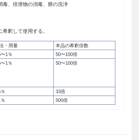
消毒、排泄物の消毒、膣の洗浄
に希釈して使用する。
法・用量
本品の希釈倍数
.5〜1％
50〜100倍
.5〜1％
50〜100倍
5％
33倍
1％
500倍
た場合には刺激症状を起こすことがあるので、直ち