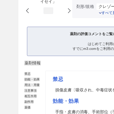
イセイ」
剤形/規格
クレゾー
すべて
薬剤の評価コメントをご覧
はじめてご利用
すでにm3.comをご利用
薬剤情報
禁忌
禁忌
効能・効果
用法・用量
損傷皮膚〔吸収され、中毒症状
注意事項
相互作用
効能・効果
副作用
薬価
手指・皮膚の消毒、手術部位（