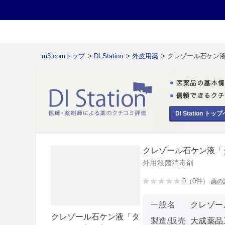
m3.comトップ
>
DI Station
>
外皮用薬
> クレゾール石ケン
DI Station トップ
クレゾール石ケン液「
外用殺菌消毒剤
0（0件）
薬の
一般名
クレゾー
クレゾール石ケン液「タ
製造/販売
大成薬品