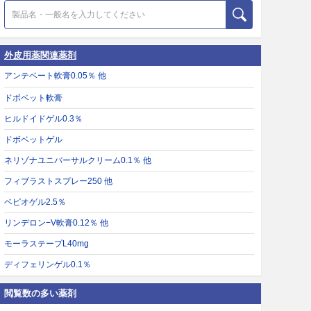
外皮用薬関連薬剤
アンテベート軟膏0.05％ 他
ドボベット軟膏
ヒルドイドゲル0.3％
ドボベットゲル
ネリゾナユニバーサルクリーム0.1％ 他
フィブラストスプレー250 他
ベピオゲル2.5％
リンデロン−V軟膏0.12％ 他
モーラステープL40mg
ディフェリンゲル0.1％
閲覧数の多い薬剤