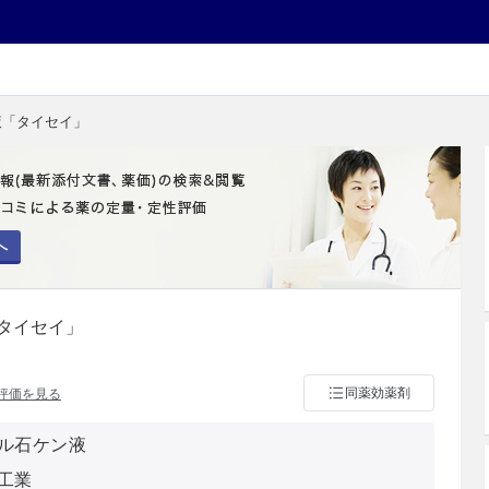
液「タイセイ」
へ
タイセイ」
同薬効薬剤
評価を見る
ル石ケン液
工業