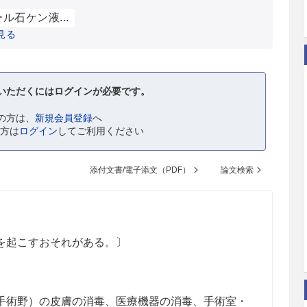
ル石ケン液...
見る
いただくにはログインが必要です。
の方は、
新規会員登録
へ
の方は
ログイン
してご利用ください
添付文書/電子添文（PDF）
論文検索
を起こすおそれがある。〕
手術野）の皮膚の消毒、医療機器の消毒、手術室・