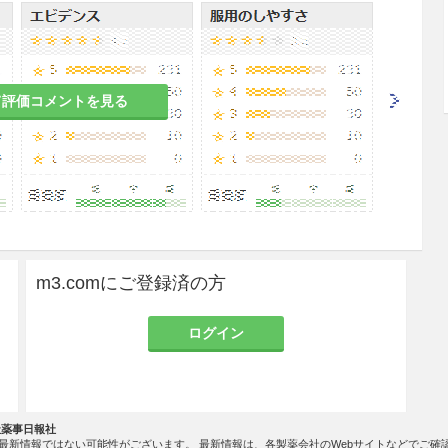
洗い流すこと。
と。眼に入った場合には水でよく洗い流すこと。
て評価コメントを見る
して使用すること。
m3.comにご登録済の方
ログイン
用する場合には、通常部位に使用するよりも低濃度
いこと。
社薬事日報社
最新情報ではない可能性がございます。 最新情報は、各製薬会社のWebサイトなどでご確