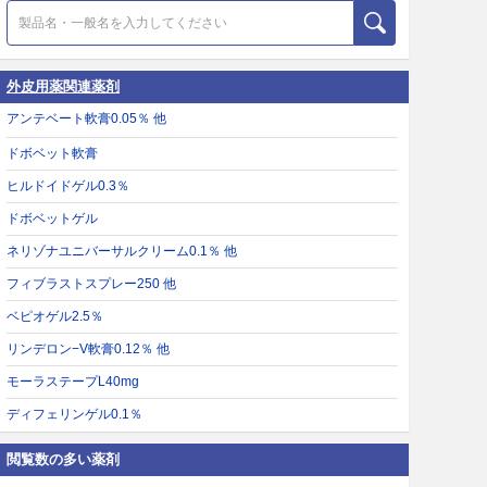
外皮用薬関連薬剤
アンテベート軟膏0.05％ 他
ドボベット軟膏
ヒルドイドゲル0.3％
ドボベットゲル
ネリゾナユニバーサルクリーム0.1％ 他
フィブラストスプレー250 他
ベピオゲル2.5％
リンデロン−V軟膏0.12％ 他
モーラステープL40mg
ディフェリンゲル0.1％
閲覧数の多い薬剤