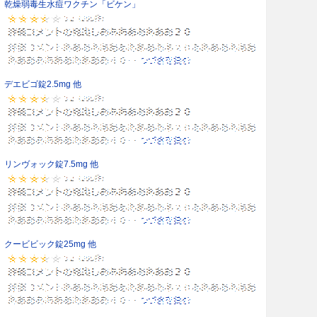
乾燥弱毒生水痘ワクチン「ビケン」
デエビゴ錠2.5mg 他
リンヴォック錠7.5mg 他
クービビック錠25mg 他