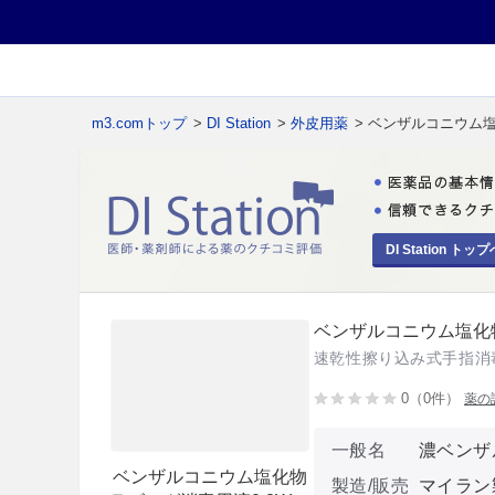
m3.comトップ
>
DI Station
>
外皮用薬
> ベンザルコニウム
DI Station トップ
ベンザルコニウム塩化
速乾性擦り込み式手指消
0（0件）
薬の
一般名
濃ベンザ
ベンザルコニウム塩化物
製造/販売
マイラン