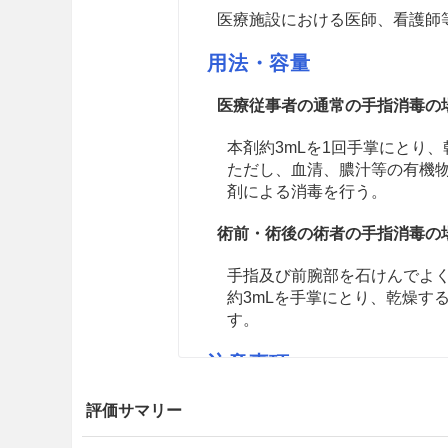
医療施設における医師、看護師
用法・容量
医療従事者の通常の手指消毒の
本剤約3mLを1回手掌にとり
ただし、血清、膿汁等の有機
剤による消毒を行う。
術前・術後の術者の手指消毒の
手指及び前腕部を石けんでよ
約3mLを手掌にとり、乾燥す
す。
注意事項
適用上の注意
評価サマリー
使用部位