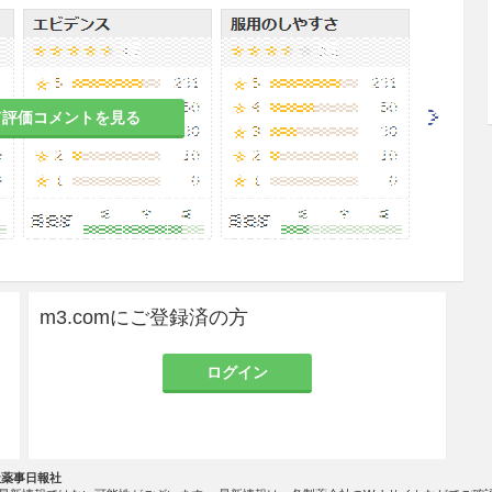
いこと。［本剤はエタノールを含有するので、損傷
をあらわす。］
て評価コメントを見る
使用すること。
水洗すること。
弱めるので、石けん分を洗い落してから使用するこ
m3.comにご登録済の方
kg以下の未熟児を取扱う場合、未熟児の皮膚がかぶれ
ログイン
ること。
社薬事日報社