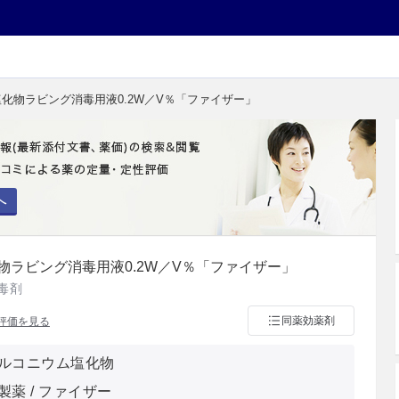
塩化物ラビング消毒用液0.2W／V％「ファイザー」
へ
物ラビング消毒用液0.2W／V％「ファイザー」
毒剤
同薬効薬剤
評価を見る
ルコニウム塩化物
製薬 / ファイザー