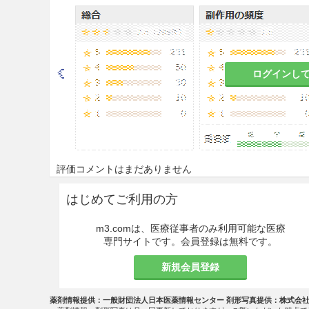
損傷のある手指には使用しな
部位への使用により刺激症状
経口投与しないこと。
ログインし
使用時
本剤は希釈せず、原液のまま
眼に入った場合には、直ちに
評価コメントはまだありません
石けん類は本剤の殺菌作用を
はじめてご利用の方
と。
m3.comは、医療従事者のみ利用可能な医療
本剤で消毒した手指で、2.5
専門サイトです。会員登録は無料です。
ることがあるので十分注意す
新規会員登録
相互作用
薬剤情報提供：一般財団法人日本医薬情報センター 剤形写真提供：株式会
副作用