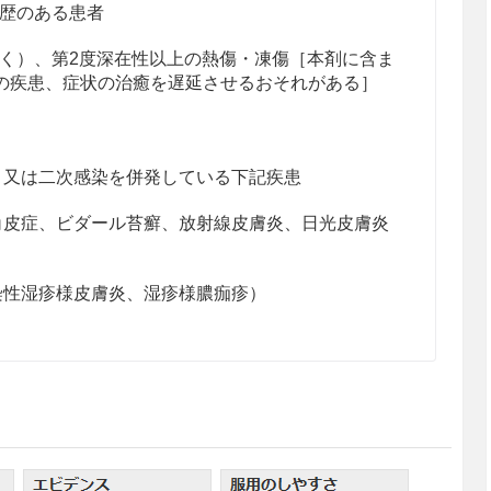
歴のある患者
く）、第2度深在性以上の熱傷・凍傷［本剤に含ま
の疾患、症状の治癒を遅延させるおそれがある］
、又は二次感染を併発している下記疾患
角皮症、ビダール苔癬、放射線皮膚炎、日光皮膚炎
染性湿疹様皮膚炎、湿疹様膿痂疹）
塗布又は塗擦するか、あるいは無菌ガーゼ等にのばし
。