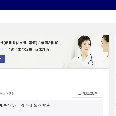
へ
同薬効薬剤
評価を見る
ルチゾン 混合死菌浮遊液