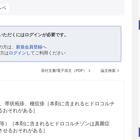
ルベ
いただくにはログインが必要です。
の方は、
新規会員登録
へ
の方は
ログイン
してご利用ください
添付文書/電子添文（PDF）
論文検索
、帯状疱疹、種痘疹［本剤に含まれるヒドロコルチ
るおそれがある］
等）［本剤に含まれるヒドロコルチゾンは真菌症
させるおそれがある］