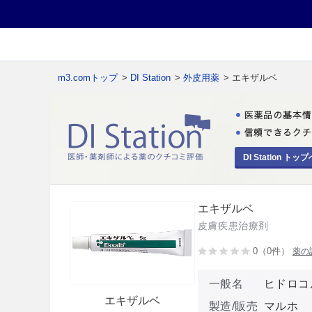
m3.comトップ
>
DI Station
>
外皮用薬
> エキザルベ
DI Station トップ
エキザルベ
皮膚疾患治療剤
0（0件）
薬の
一般名
ヒドロコ
エキザルベ
製造/販売
マルホ