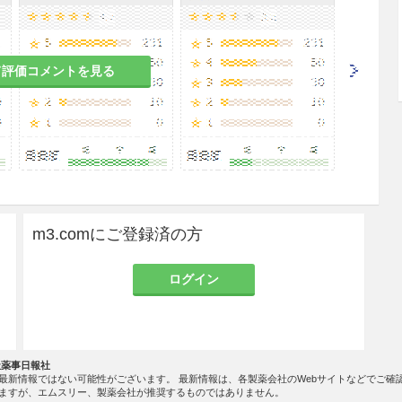
の使用、密封法（ODT）等により、副腎皮質ステ
て評価コメントを見る
同様な症状があらわれることがある。［9.5、9.
は眼圧亢進、緑内障を起こすことがあるので注意す
m3.comにご登録済の方
のある女性には大量又は長期にわたる広範囲の使用
ログイン
DT）により発育障害を来すおそれがある。また、
社薬事日報社
最新情報ではない可能性がございます。 最新情報は、各製薬会社のWebサイトなどでご確
様の作用があるので注意すること。［8.1参照］
ますが、エムスリー、製薬会社が推奨するものではありません。