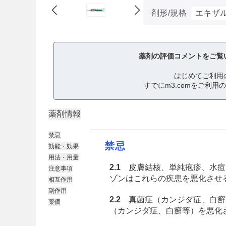
剤形/規格
エキザ
薬剤の評価コメントをご覧
はじめてご利用
すでにm3.comをご利用
薬剤情報
禁忌
禁忌
効能・効果
用法・用量
2.1
皮膚結核、単純疱疹、水痘
注意事項
ゾンはこれらの疾患を悪化させ
相互作用
副作用
2.2
真菌症（カンジダ症、白癬
薬価
（カンジダ症、白癬等）を悪化