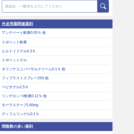
外皮用薬関連薬剤
アンテベート軟膏0.05％ 他
ドボベット軟膏
ヒルドイドゲル0.3％
ドボベットゲル
ネリゾナユニバーサルクリーム0.1％ 他
フィブラストスプレー250 他
ベピオゲル2.5％
リンデロン−V軟膏0.12％ 他
モーラステープL40mg
ディフェリンゲル0.1％
閲覧数の多い薬剤