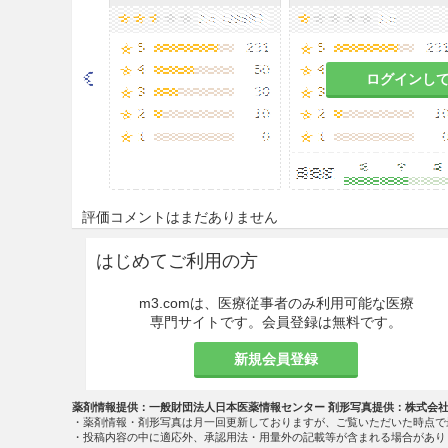
重要な基本的注意
8.1
大量又は長期にわたる広範囲
ログインし
ロイド剤を全身的投与した場合と
7、9.8参照］
8.2
眼瞼皮膚への使用に際して
ること。
評価コメントはまだありません
慎重投与
9.5 妊婦
はじめてご利用の方
妊婦又は妊娠している可能性
m3.comは、医療従事者のみ利用可能な医療
を避けること。［8.1参照］
専門サイトです。会員登録は無料です。
新規会員登録
9.7 小児等
長期・大量使用又は密封法（O
薬剤情報提供：一般財団法人日本医薬情報センター 剤形写真提供：株式会
・薬剤情報・剤形写真は月一回更新しておりますが、ご覧いただいた時点で
おむつは密封法（ODT）と同
・投稿内容の中に適応外、承認用法・用量外の記載等が含まれる場合があり