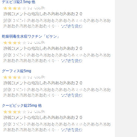
デエビゴ錠2.5mg 他
乾燥弱毒生水痘ワクチン「ビケン」
グーフィス錠5mg
クービビック錠25mg 他