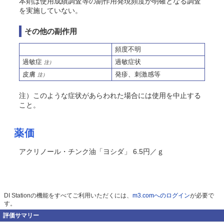
本剤は使用成績調査等の副作用発現頻度が明確となる調査
を実施していない。
その他の副作用
頻度不明
過敏症
過敏症状
注）
皮膚
発疹、刺激感等
注）
注）このような症状があらわれた場合には使用を中止する
こと。
薬価
アクリノール・チンク油「ヨシダ」 6.5円／ｇ
DI Stationの機能をすべてご利用いただくには、
m3.comへのログイン
が必要で
す。
評価サマリー