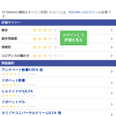
DI Stationの機能をすべてご利用いただくには、
m3.comへのログイン
が必要で
す。
評価サマリー
総合
ログインして
副作用頻度
評価を見る
持続性
エビデンスの確かさ
関連薬剤
アンテベート軟膏0.05％ 他
ドボベット軟膏
ヒルドイドゲル0.3％
ドボベットゲル
ネリゾナユニバーサルクリーム0.1％ 他