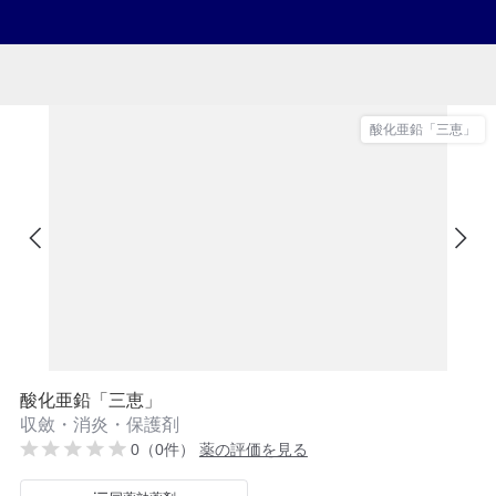
酸化亜鉛「三恵」
酸化亜鉛「三恵」
収斂・消炎・保護剤
0（0件）
薬の評価を見る