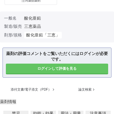
同薬効薬剤
一般名
酸化亜鉛
製造/販売
三恵薬品
剤形/規格
酸化亜鉛「三恵」
薬剤の評価コメントをご覧いただくにはログインが必要
です。
ログインして評価を見る
添付文書/電子添文（PDF）
論文検索
薬剤情報
禁忌
効能・効果
用法・用量
注意事項