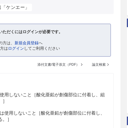
鉛「ケンエー」
いただくにはログインが必要です。
の方は、
新規会員登録
へ
の方は
ログイン
してご利用ください
添付文書/電子添文（PDF）
論文検索
使用しないこと［酸化亜鉛が創傷部位に付着し、組
。］
は使用しないこと［酸化亜鉛が創傷部位に付着し、
る。］