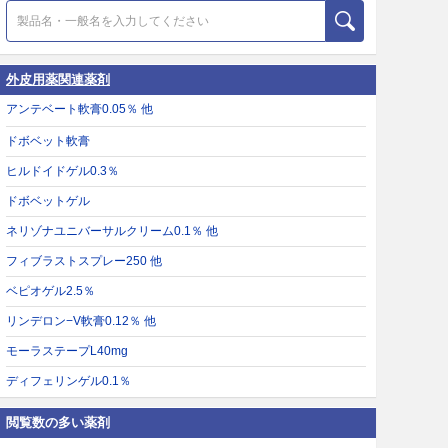
外皮用薬関連薬剤
アンテベート軟膏0.05％ 他
ドボベット軟膏
ヒルドイドゲル0.3％
ドボベットゲル
ネリゾナユニバーサルクリーム0.1％ 他
フィブラストスプレー250 他
ベピオゲル2.5％
リンデロン−V軟膏0.12％ 他
モーラステープL40mg
ディフェリンゲル0.1％
閲覧数の多い薬剤