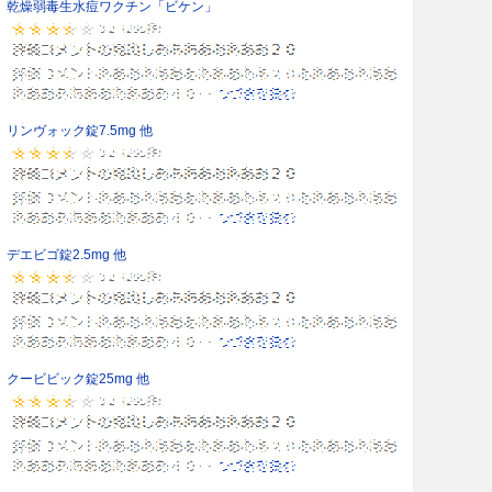
乾燥弱毒生水痘ワクチン「ビケン」
リンヴォック錠7.5mg 他
デエビゴ錠2.5mg 他
クービビック錠25mg 他