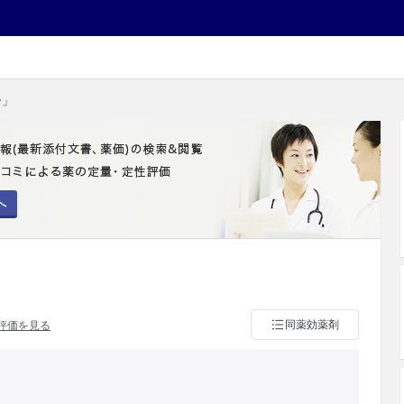
ー」
へ
同薬効薬剤
評価を見る