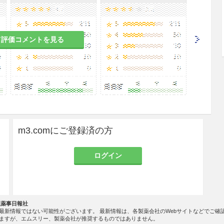
て評価コメントを見る
あるので、観察を十分に行い、異常が認められた場
な処置を行うこと。
m3.comにご登録済の方
頻度不明
過敏症状
ログイン
発疹、刺激感等
ｇ
社薬事日報社
最新情報ではない可能性がございます。 最新情報は、各製薬会社のWebサイトなどでご確
ますが、エムスリー、製薬会社が推奨するものではありません。