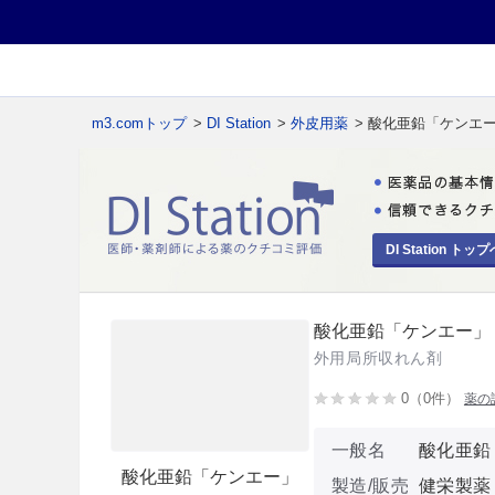
m3.comトップ
>
DI Station
>
外皮用薬
> 酸化亜鉛「ケンエ
DI Station トップ
酸化亜鉛「ケンエー」
外用局所収れん剤
0（0件）
薬の
一般名
酸化亜鉛
酸化亜鉛「ケンエー」
製造/販売
健栄製薬