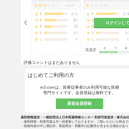
眼には使用しないこと。
相互作用
ログインし
副作用
その他の副作用
次の副作用があらわれることが
合には使用を中止するなど適切
評価コメントはまだありません
はじめてご利用の方
過敏症
m3.comは、医療従事者のみ利用可能な医療
皮膚
専門サイトです。会員登録は無料です。
薬価
新規会員登録
酸化亜鉛「ケンエー」 2.58円／
薬剤情報提供：一般財団法人日本医薬情報センター 剤形写真提供：株式会
・薬剤情報・剤形写真は月一回更新しておりますが、ご覧いただいた時点で
・投稿内容の中に適応外、承認用法・用量外の記載等が含まれる場合があり