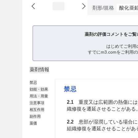
剤形/規格
酸化亜
薬剤の評価コメントをご覧
はじめてご利用
すでにm3.comをご利用
薬剤情報
禁忌
禁忌
効能・効果
用法・用量
2.1
重度又は広範囲の熱傷には
注意事項
織修復を遷延させることがある
相互作用
副作用
2.2
患部が湿潤している場合に
薬価
組織修復を遷延させることがあ