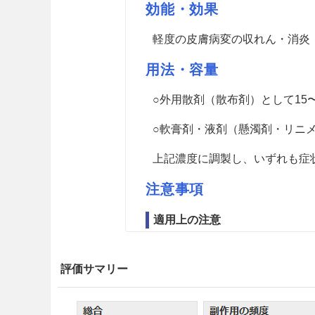
効能・効果
軽度の皮膚病変の収れん・消炎
用法・容量
○外用散剤（散布剤）として15〜
○軟膏剤・液剤（懸濁剤・リニメ
上記濃度に調製し、いずれも症
注意事項
適用上の注意
14.1 薬剤交付時の注意
評価サマリー
誤って吸入しないよう注意さ
14.2 薬剤使用時の注意