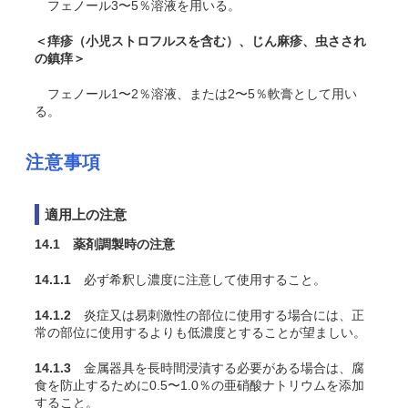
フェノール3〜5％溶液を用いる。
＜痒疹（小児ストロフルスを含む）、じん麻疹、虫さされ
の鎮痒＞
フェノール1〜2％溶液、または2〜5％軟膏として用い
る。
注意事項
適用上の注意
14.1 薬剤調製時の注意
14.1.1
必ず希釈し濃度に注意して使用すること。
14.1.2
炎症又は易刺激性の部位に使用する場合には、正
常の部位に使用するよりも低濃度とすることが望ましい。
14.1.3
金属器具を長時間浸漬する必要がある場合は、腐
食を防止するために0.5〜1.0％の亜硝酸ナトリウムを添加
すること。