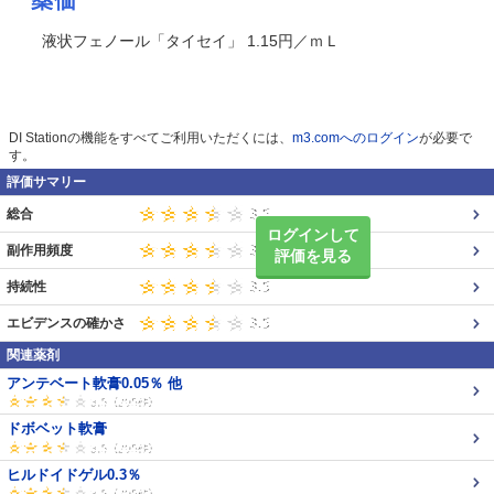
薬価
液状フェノール「タイセイ」 1.15円／ｍＬ
DI Stationの機能をすべてご利用いただくには、
m3.comへのログイン
が必要で
す。
評価サマリー
総合
ログインして
副作用頻度
評価を見る
持続性
エビデンスの確かさ
関連薬剤
アンテベート軟膏0.05％ 他
ドボベット軟膏
ヒルドイドゲル0.3％