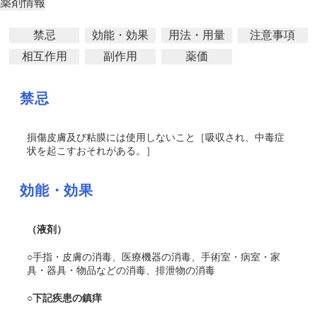
薬剤情報
禁忌
効能・効果
用法・用量
注意事項
相互作用
副作用
薬価
禁忌
損傷皮膚及び粘膜には使用しないこと［吸収され、中毒症
状を起こすおそれがある。］
効能・効果
（液剤）
○手指・皮膚の消毒、医療機器の消毒、手術室・病室・家
具・器具・物品などの消毒、排泄物の消毒
○下記疾患の鎮痒