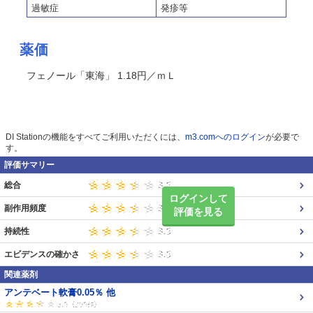
過敏症
発疹等
薬価
フェノール「東海」 1.18円／ｍＬ
DI Stationの機能をすべてご利用いただくには、
m3.comへのログイン
が必要で
す。
評価サマリー
総合
ログインして
副作用頻度
評価を見る
持続性
エビデンスの確かさ
関連薬剤
アンテベート軟膏0.05％ 他