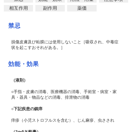
相互作用
副作用
薬価
禁忌
損傷皮膚及び粘膜には使用しないこと［吸収され、中毒症
状を起こすおそれがある。］
効能・効果
（液剤）
○手指・皮膚の消毒、医療機器の消毒、手術室・病室・家
具・器具・物品などの消毒、排泄物の消毒
○下記疾患の鎮痒
痒疹（小児ストロフルスを含む）、じん麻疹、虫さされ
（2〜5％軟膏）