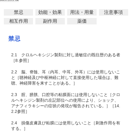
禁忌
効能・効果
用法・用量
注意事項
相互作用
副作用
薬価
禁忌
2.1
クロルヘキシジン製剤に対し過敏症の既往歴のある者
［8.参照］
2.2
脳、脊髄、耳（内耳、中耳、外耳）には使用しないこ
と［聴神経及び中枢神経に対して直接使用した場合は、難
聴、神経障害を来すことがある。］
2.3
腟、膀胱、口腔等の粘膜面には使用しないこと［クロ
ルヘキシジン製剤の左記部位への使用により、ショック、
アナフィラキシーの症状の発現が報告されている。］［14.
2.2参照］
2.4
損傷皮膚及び粘膜には使用しないこと［刺激作用を有
する。］