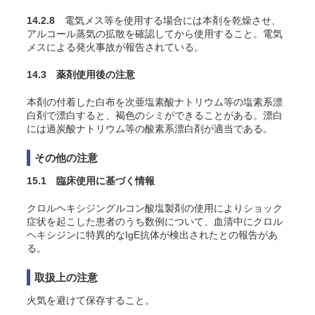
14.2.8
電気メス等を使用する場合には本剤を乾燥させ、
アルコール蒸気の拡散を確認してから使用すること。電気
メスによる発火事故が報告されている。
14.3 薬剤使用後の注意
本剤の付着した白布を次亜塩素酸ナトリウム等の塩素系漂
白剤で漂白すると、褐色のシミができることがある。漂白
には過炭酸ナトリウム等の酸素系漂白剤が適当である。
その他の注意
15.1 臨床使用に基づく情報
クロルヘキシジングルコン酸塩製剤の使用によりショック
症状を起こした患者のうち数例について、血清中にクロル
ヘキシジンに特異的なIgE抗体が検出されたとの報告があ
る
。
取扱上の注意
火気を避けて保存すること。