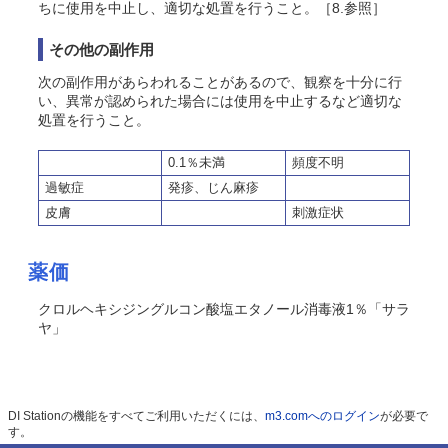
ちに使用を中止し、適切な処置を行うこと。［8.参照］
その他の副作用
次の副作用があらわれることがあるので、観察を十分に行
い、異常が認められた場合には使用を中止するなど適切な
処置を行うこと。
0.1％未満
頻度不明
過敏症
発疹、じん麻疹
皮膚
刺激症状
薬価
クロルヘキシジングルコン酸塩エタノール消毒液1％「サラ
ヤ」
DI Stationの機能をすべてご利用いただくには、
m3.comへのログイン
が必要で
す。