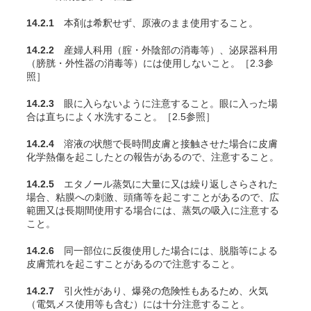
14.2.1
本剤は希釈せず、原液のまま使用すること。
14.2.2
産婦人科用（腟・外陰部の消毒等）、泌尿器科用
（膀胱・外性器の消毒等）には使用しないこと。［2.3参
照］
14.2.3
眼に入らないように注意すること。眼に入った場
合は直ちによく水洗すること。［2.5参照］
14.2.4
溶液の状態で長時間皮膚と接触させた場合に皮膚
化学熱傷を起こしたとの報告があるので、注意すること。
14.2.5
エタノール蒸気に大量に又は繰り返しさらされた
場合、粘膜への刺激、頭痛等を起こすことがあるので、広
範囲又は長期間使用する場合には、蒸気の吸入に注意する
こと。
14.2.6
同一部位に反復使用した場合には、脱脂等による
皮膚荒れを起こすことがあるので注意すること。
14.2.7
引火性があり、爆発の危険性もあるため、火気
（電気メス使用等も含む）には十分注意すること。