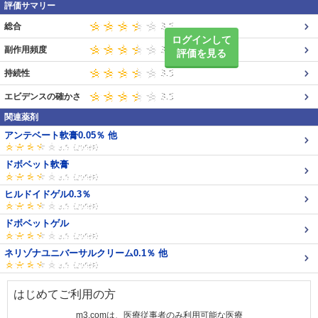
評価サマリー
総合
ログインして
副作用頻度
評価を見る
持続性
エビデンスの確かさ
関連薬剤
アンテベート軟膏0.05％ 他
ドボベット軟膏
ヒルドイドゲル0.3％
ドボベットゲル
ネリゾナユニバーサルクリーム0.1％ 他
はじめてご利用の方
m3.comは、医療従事者のみ利用可能な医療