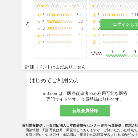
手術前局所皮膚面をベンザルコ
ンザルコニウム塩化物0.2％
ログインし
＜手術部位（手術野）の粘膜の
ベンザルコニウム塩化物0.01〜
＜感染皮膚面の消毒＞
評価コメントはまだありません
ベンザルコニウム塩化物0.01
はじめてご利用の方
＜医療機器の消毒＞
ベンザルコニウム塩化物0.1
m3.comは、医療従事者のみ利用可能な医療
専門サイトです。会員登録は無料です。
は、器具を予め2％炭酸ナト
0.1％溶液中で15分間煮沸する
新規会員登録
＜手術室・病室・家具・器具・
薬剤情報提供：一般財団法人日本医薬情報センター 剤形写真提供：株式会
・薬剤情報・剤形写真は月一回更新しておりますが、ご覧いただいた時点で
ベンザルコニウム塩化物0.05
・投稿内容の中に適応外、承認用法・用量外の記載等が含まれる場合があり