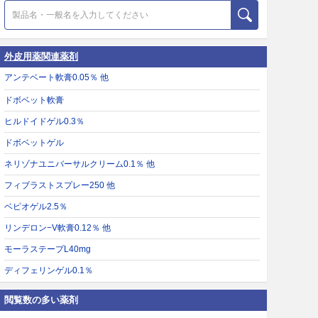
外皮用薬関連薬剤
アンテベート軟膏0.05％ 他
ドボベット軟膏
ヒルドイドゲル0.3％
ドボベットゲル
ネリゾナユニバーサルクリーム0.1％ 他
フィブラストスプレー250 他
ベピオゲル2.5％
リンデロン−V軟膏0.12％ 他
モーラステープL40mg
ディフェリンゲル0.1％
閲覧数の多い薬剤