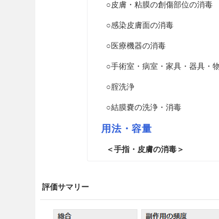
○皮膚・粘膜の創傷部位の消毒
○感染皮膚面の消毒
○医療機器の消毒
○手術室・病室・家具・器具・
○腟洗浄
○結膜嚢の洗浄・消毒
用法・容量
＜手指・皮膚の消毒＞
通常石けんで十分に洗浄し、
ウム塩化物0.05〜0.1％溶
評価サマリー
術前の手洗の場合には、5〜1
＜手術部位（手術野）の皮膚の