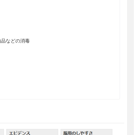
物品などの消毒
水で石けん分を十分に洗い落した後、ベンザルコニ
液に浸して洗い、滅菌ガーゼあるいは布片で清拭する。
0分間ブラッシングする。
消毒＞