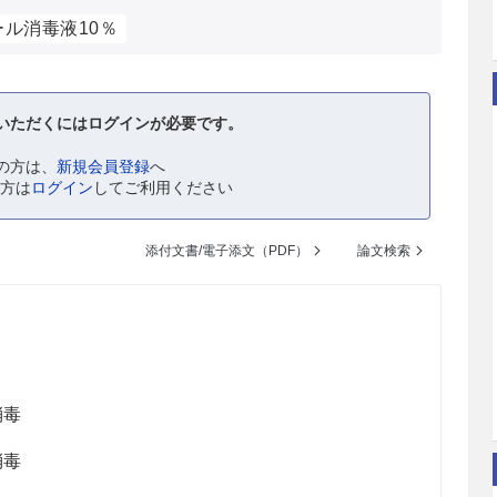
ル消毒液10％
いただくにはログインが必要です。
の方は、
新規会員登録
へ
の方は
ログイン
してご利用ください
添付文書/電子添文（PDF）
論文検索
消毒
消毒