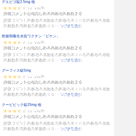
デエビゴ錠2.5mg 他
乾燥弱毒生水痘ワクチン「ビケン」
グーフィス錠5mg
クービビック錠25mg 他