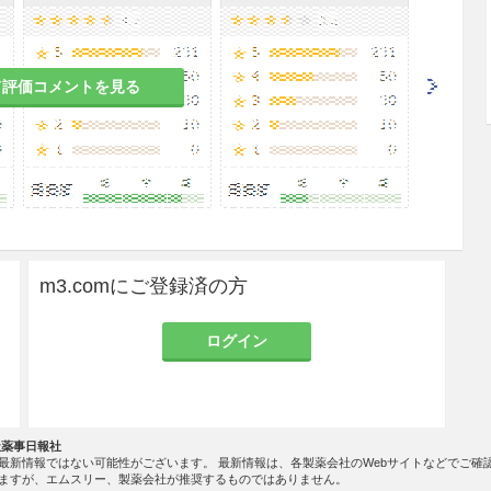
ニウム塩化物0.1％溶液で約5分間洗い、その後ベ
溶液を塗布する。
て評価コメントを見る
消毒、皮膚・粘膜の創傷部位の消毒＞
0.025％溶液を用いる。
％溶液を用いる。
m3.comにご登録済の方
％溶液に10分間浸漬するか、または厳密に消毒する際
ログイン
リウム水溶液で洗い、その後ベンザルコニウム塩化物
。
物品などの消毒＞
社薬事日報社
最新情報ではない可能性がございます。 最新情報は、各製薬会社のWebサイトなどでご確
〜0.2％溶液を布片で塗布・清拭するか、または噴霧
ますが、エムスリー、製薬会社が推奨するものではありません。