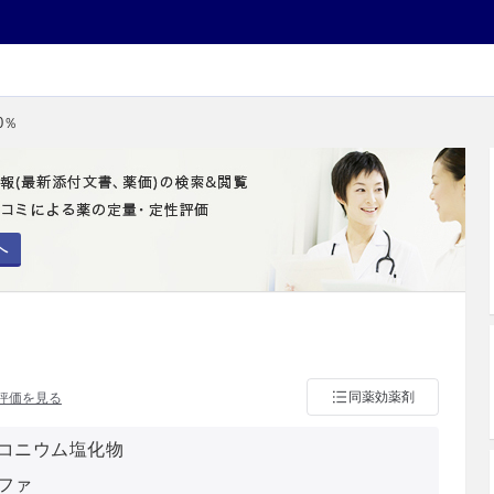
0％
へ
同薬効薬剤
評価を見る
コニウム塩化物
ファ