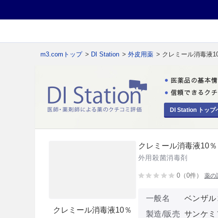
m3.comトップ
>
DI Station
>
外皮用薬
> クレミール消毒液1
DI Station トップ
クレミール消毒液10％
外用殺菌消毒剤
0（0件）
薬の
一般名
ベンザル
クレミール消毒液10％
製造/販売
サンケミ