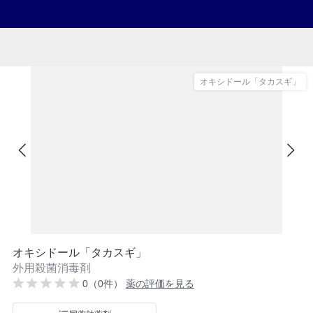
オキシドール「タカスギ」
オキシドール「タカスギ」
外用殺菌消毒剤
0（0件）
薬の評価を見る