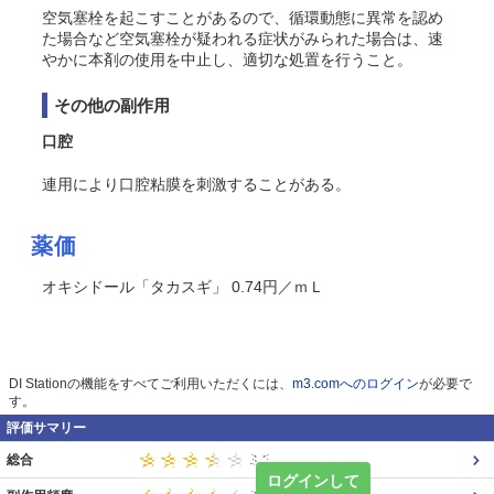
空気塞栓を起こすことがあるので、循環動態に異常を認め
た場合など空気塞栓が疑われる症状がみられた場合は、速
やかに本剤の使用を中止し、適切な処置を行うこと。
その他の副作用
口腔
連用により口腔粘膜を刺激することがある。
薬価
オキシドール「タカスギ」 0.74円／ｍＬ
DI Stationの機能をすべてご利用いただくには、
m3.comへのログイン
が必要で
す。
評価サマリー
総合
ログインして