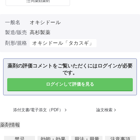
同薬効薬剤
一般名
オキシドール
製造/販売
高杉製薬
剤形/規格
オキシドール「タカスギ」
薬剤の評価コメントをご覧いただくにはログインが必要
です。
ログインして評価を見る
添付文書/電子添文（PDF）
論文検索
薬剤情報
禁忌
効能・効果
用法・用量
注意事項