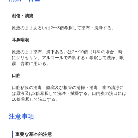
創傷・潰瘍
原液のままあるいは2〜3倍希釈して塗布・洗浄する。
耳鼻咽喉
原液のまま塗布、滴下あるいは2〜10倍（耳科の場合、時
にグリセリン、アルコールで希釈する）希釈して洗浄、噴
霧、含嗽に用いる。
口腔
口腔粘膜の消毒、齲窩及び根管の清掃・消毒、歯の清浄に
は原液又は2倍希釈して洗浄・拭掃する。口内炎の洗口には
10倍希釈して洗口する。
注意事項
重要な基本的注意