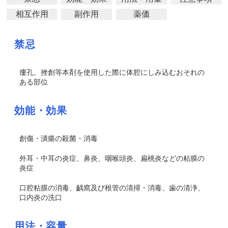
相互作用
副作用
薬価
禁忌
瘻孔、挫創等本剤を使用した際に体腔にしみ込むおそれの
ある部位
効能・効果
創傷・潰瘍の殺菌・消毒
外耳・中耳の炎症、鼻炎、咽喉頭炎、扁桃炎などの粘膜の
炎症
口腔粘膜の消毒、齲窩及び根管の清掃・消毒、歯の清浄、
口内炎の洗口
用法・容量