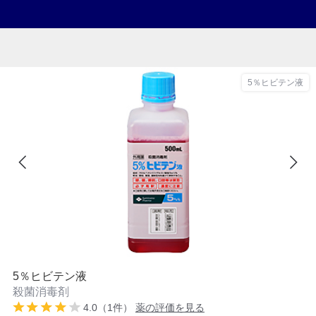
5％ヒビテン液
5％ヒビテン液
殺菌消毒剤
4.0（1件）
薬の評価を見る