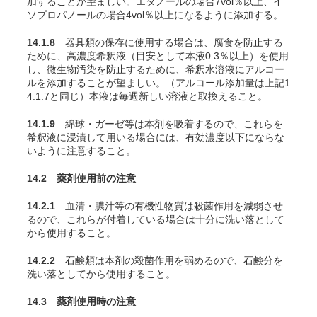
加することが望ましい。エタノールの場合7vol％以上、イ
ソプロパノールの場合4vol％以上になるように添加する。
14.1.8
器具類の保存に使用する場合は、腐食を防止する
ために、高濃度希釈液（目安として本液0.3％以上）を使用
し、微生物汚染を防止するために、希釈水溶液にアルコー
ルを添加することが望ましい。（アルコール添加量は上記1
4.1.7と同じ）本液は毎週新しい溶液と取換えること。
14.1.9
綿球・ガーゼ等は本剤を吸着するので、これらを
希釈液に浸漬して用いる場合には、有効濃度以下にならな
いように注意すること。
14.2 薬剤使用前の注意
14.2.1
血清・膿汁等の有機性物質は殺菌作用を減弱させ
るので、これらが付着している場合は十分に洗い落として
から使用すること。
14.2.2
石鹸類は本剤の殺菌作用を弱めるので、石鹸分を
洗い落としてから使用すること。
14.3 薬剤使用時の注意