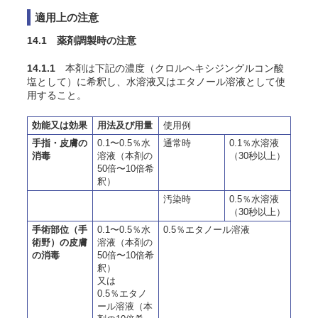
適用上の注意
14.1 薬剤調製時の注意
14.1.1
本剤は下記の濃度（クロルヘキシジングルコン酸
塩として）に希釈し、水溶液又はエタノール溶液として使
用すること。
効能又は効果
用法及び用量
使用例
手指・皮膚の
0.1〜0.5％水
通常時
0.1％水溶液
消毒
溶液（本剤の
（30秒以上）
50倍〜10倍希
釈）
汚染時
0.5％水溶液
（30秒以上）
手術部位（手
0.1〜0.5％水
0.5％エタノール溶液
術野）の皮膚
溶液（本剤の
の消毒
50倍〜10倍希
釈）
又は
0.5％エタノ
ール溶液（本