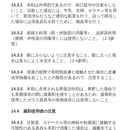
14.3.1
本剤は外用剤であるので、経口投与や注射をしな
いこと。誤飲した場合には、牛乳、生卵、ゼラチン等を用
いて、胃洗浄を行うなど適切な処置を行う。誤って静注し
た場合には溶血反応を防ぐために、輸血等を行う。
14.3.2
産婦人科用（腟・外陰部の消毒等）、泌尿器科用
（膀胱・外性器の消毒等）には使用しないこと。［2.3参
照］
14.3.3
眼に入らないように注意すること。眼に入った場
合は直ちによく水洗すること。［2.4参照］
14.3.4
溶液の状態で長時間皮膚と接触させた場合に皮膚
化学熱傷を起こしたとの報告があるので、注意すること。
14.3.5
本剤に含有される界面活性剤は、希釈した場合で
も長期保存の間に接着剤を侵すことがあるため、接着剤を
使用したガラス器具等の長期保存には使用しないこと。
14.4 薬剤使用後の注意
14.4.1
注射器、カテーテル等の神経や粘膜面に接触する
可能性のある器具を本剤で消毒した場合は、滅菌水でよく