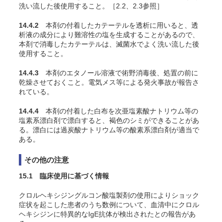
洗い流した後使用すること。［2.2、2.3参照］
14.4.2
本剤の付着したカテーテルを透析に用いると、透
析液の成分により難溶性の塩を生成することがあるので、
本剤で消毒したカテーテルは、滅菌水でよく洗い流した後
使用すること。
14.4.3
本剤のエタノール溶液で術野消毒後、処置の前に
乾燥させておくこと。電気メス等による発火事故が報告さ
れている。
14.4.4
本剤の付着した白布を次亜塩素酸ナトリウム等の
塩素系漂白剤で漂白すると、褐色のシミができることがあ
る。漂白には過炭酸ナトリウム等の酸素系漂白剤が適当で
ある。
その他の注意
15.1 臨床使用に基づく情報
クロルヘキシジングルコン酸塩製剤の使用によりショック
症状を起こした患者のうち数例について、血清中にクロル
ヘキシジンに特異的なIgE抗体が検出されたとの報告があ