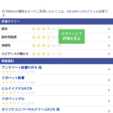
DI Stationの機能をすべてご利用いただくには、
m3.comへのログイン
が必要で
す。
評価サマリー
総合
ログインして
副作用頻度
評価を見る
持続性
エビデンスの確かさ
関連薬剤
アンテベート軟膏0.05％ 他
ドボベット軟膏
ヒルドイドゲル0.3％
ドボベットゲル
ネリゾナユニバーサルクリーム0.1％ 他