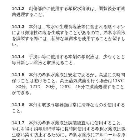
14.1.2
創傷部位に使用する希釈水溶液は、調製後必ず滅
菌処理すること。
14.1.3
本剤は、常水や生理食塩液等に含まれる陰イオン
により難溶性の塩を生成することがあるので、希釈水溶液
を調製する際には、新鮮な蒸留水を使用することが望まし
い。
14.1.4
手洗い等に使用する本剤の希釈液は、少なくとも
毎日新しい溶液と取換えること。
14.1.5
本剤の希釈水溶液は安定であるが、高温に長時間
保つことは避けること。高圧蒸気滅菌を行う場合は115℃
30分、121℃ 20分、126℃ 15分で滅菌処理すること
ができる。
14.1.6
本剤を取扱う容器類は常に清浄なものを使用する
こと。
14.1.7
本剤の希釈水溶液は調製後直ちに使用すること。
やむを得ず消毒用綿球等に長時間使用する希釈水溶液は微
生物汚染を防止するために、希釈水溶液にアルコールを添