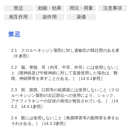
禁忌
効能・効果
用法・用量
注意事項
相互作用
副作用
薬価
禁忌
2.1
クロルヘキシジン製剤に対し過敏症の既往歴のある者
［8.参照］
2.2
脳、脊髄、耳（内耳、中耳、外耳）には使用しないこ
と［聴神経及び中枢神経に対して直接使用した場合は、難
聴、神経障害を来すことがある。］［14.4.1参照］
2.3
腟、膀胱、口腔等の粘膜面には使用しないこと［クロ
ルヘキシジン製剤の左記部位への使用により、ショック、
アナフィラキシーの症状の発現が報告されている。］［14.
3.2、14.4.1参照］
2.4
眼には使用しないこと［角膜障害等の眼障害を来すお
それがある。］［14.3.3参照］