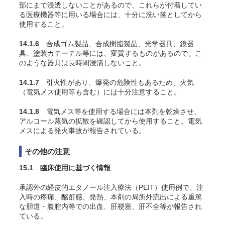
部にまで浸透しないことがあるので、これらが付着してい
る医療機器等に用いる場合には、十分に洗い落としてから
使用すること。
14.1.6
合成ゴム製品、合成樹脂製品、光学器具、鏡器
具、塗装カテーテル等には、変質するものがあるので、こ
のような器具は長時間浸漬しないこと。
14.1.7
引火性があり、爆発の危険性もあるため、火気
（電気メス使用等も含む）には十分注意すること。
14.1.8
電気メス等を使用する場合には本剤を乾燥させ、
アルコール蒸気の拡散を確認してから使用すること。電気
メスによる発火事故が報告されている。
その他の注意
15.1 臨床使用に基づく情報
承認外の経皮的エタノール注入療法（PEIT）使用例で、注
入時の疼痛、酩酊感、発熱、本剤の局所外流出による重篤
な胆道・腹腔内等での出血、肝梗塞、肝不全等が報告され
ている。