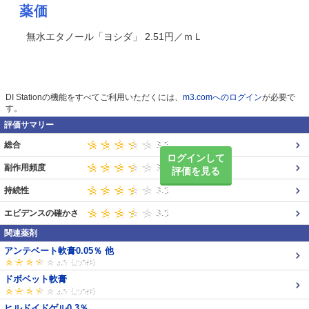
薬価
無水エタノール「ヨシダ」 2.51円／ｍＬ
DI Stationの機能をすべてご利用いただくには、
m3.comへのログイン
が必要で
す。
評価サマリー
総合
ログインして
副作用頻度
評価を見る
持続性
エビデンスの確かさ
関連薬剤
アンテベート軟膏0.05％ 他
ドボベット軟膏
ヒルドイドゲル0.3％