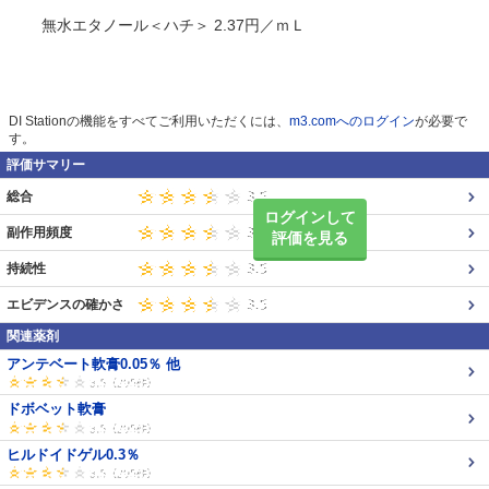
無水エタノール＜ハチ＞ 2.37円／ｍＬ
DI Stationの機能をすべてご利用いただくには、
m3.comへのログイン
が必要で
す。
評価サマリー
総合
ログインして
副作用頻度
評価を見る
持続性
エビデンスの確かさ
関連薬剤
アンテベート軟膏0.05％ 他
ドボベット軟膏
ヒルドイドゲル0.3％