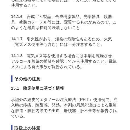
使用すること。
14.1.6
合成ゴム製品、合成樹脂製品、光学器具、鏡器
具、塗装カテーテル等には、変質するものがあるので、こ
のような器具は長時間浸漬しないこと。
14.1.7
引火性があり、爆発の危険性もあるため、火気
（電気メス使用等も含む）には十分注意すること。
14.1.8
電気メス等を使用する場合には本剤を乾燥させ、
アルコール蒸気の拡散を確認してから使用すること。電気
メスによる発火事故が報告されている。
その他の注意
15.1 臨床使用に基づく情報
承認外の経皮的エタノール注入療法（PEIT）使用例で、注
入時の疼痛、酩酊感、発熱、本剤の局所外流出による重篤
な胆道・腹腔内等での出血、肝梗塞、肝不全等が報告され
ている。
取扱上の注意