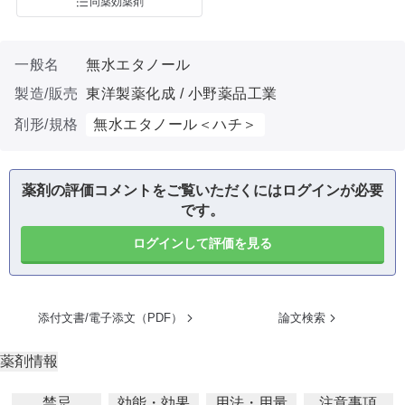
同薬効薬剤
一般名
無水エタノール
製造/販売
東洋製薬化成 / 小野薬品工業
剤形/規格
無水エタノール＜ハチ＞
薬剤の評価コメントをご覧いただくにはログインが必要
です。
ログインして評価を見る
添付文書/電子添文（PDF）
論文検索
薬剤情報
禁忌
効能・効果
用法・用量
注意事項