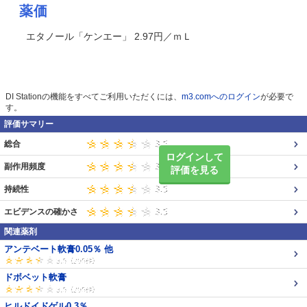
薬価
エタノール「ケンエー」 2.97円／ｍＬ
DI Stationの機能をすべてご利用いただくには、
m3.comへのログイン
が必要で
す。
評価サマリー
総合
ログインして
副作用頻度
評価を見る
持続性
エビデンスの確かさ
関連薬剤
アンテベート軟膏0.05％ 他
ドボベット軟膏
ヒルドイドゲル0.3％