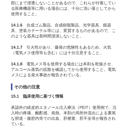
部にまで浸透しないことがあるので、これらが付着してい
る医療機器等に用いる場合には、十分に洗い落としてから
使用すること。
14.1.6
合成ゴム製品、合成樹脂製品、光学器具、鏡器
具、塗装カテーテル等には、変質するものがあるので、こ
のような器具は長時間浸漬しないこと。
14.1.7
引火性があり、爆発の危険性もあるため、火気
（電気メス使用等も含む）には十分注意すること。
14.1.8
電気メス等を使用する場合には本剤を乾燥させ、
アルコール蒸気の拡散を確認してから使用すること。電気
メスによる発火事故が報告されている。
その他の注意
15.1 臨床使用に基づく情報
承認外の経皮的エタノール注入療法（PEIT）使用例で、注
入時の疼痛、酩酊感、発熱、本剤の局所外流出による重篤
な胆道・腹腔内等での出血、肝梗塞、肝不全等が報告され
ている。