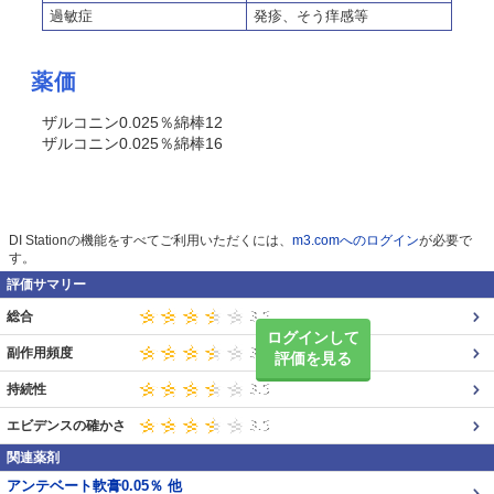
過敏症
発疹、そう痒感等
薬価
ザルコニン0.025％綿棒12
ザルコニン0.025％綿棒16
DI Stationの機能をすべてご利用いただくには、
m3.comへのログイン
が必要で
す。
評価サマリー
総合
ログインして
副作用頻度
評価を見る
持続性
エビデンスの確かさ
関連薬剤
アンテベート軟膏0.05％ 他