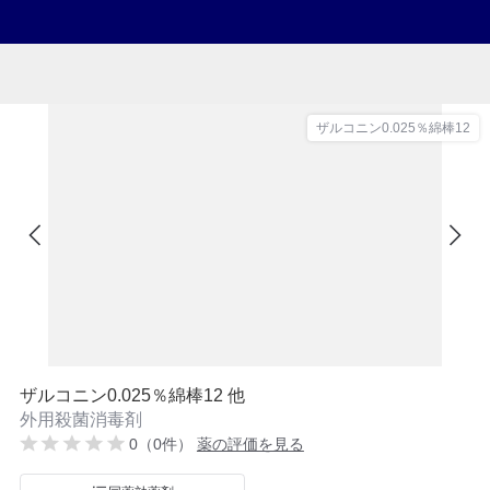
ザルコニン0.025％綿棒12
ザルコニン0.025％綿棒12 他
外用殺菌消毒剤
0（0件）
薬の評価を見る