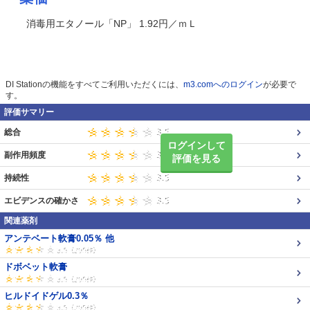
消毒用エタノール「NP」 1.92円／ｍＬ
DI Stationの機能をすべてご利用いただくには、
m3.comへのログイン
が必要で
す。
評価サマリー
総合
ログインして
副作用頻度
評価を見る
持続性
エビデンスの確かさ
関連薬剤
アンテベート軟膏0.05％ 他
ドボベット軟膏
ヒルドイドゲル0.3％