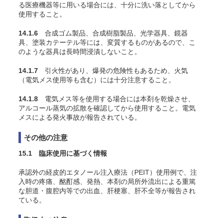
る医療機器等に用いる場合には、十分に洗い落としてから
使用すること。
14.1.6
合成ゴム製品、合成樹脂製品、光学器具、鏡器
具、塗装カテーテル等には、変質するものがあるので、こ
のような器具は長時間浸漬しないこと。
14.1.7
引火性があり、爆発の危険性もあるため、火気
（電気メス使用等も含む）には十分注意すること。
14.1.8
電気メス等を使用する場合には本剤を乾燥させ、
アルコール蒸気の拡散を確認してから使用すること。電気
メスによる発火事故が報告されている。
その他の注意
15.1 臨床使用に基づく情報
承認外の経皮的エタノール注入療法（PEIT）使用例で、注
入時の疼痛、酩酊感、発熱、本剤の局所外流出による重篤
な胆道・腹腔内等での出血、肝梗塞、肝不全等が報告され
ている。