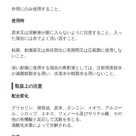
外用にのみ使用すること。
使用時
原末又は溶解液が眼に入らないように注意すること。入っ
た場合には水でよく洗い流すこと。
粘膜、創傷面又は炎症部位に長期間又は広範囲に使用しな
いこと。
深い創傷に使用する場合の希釈液としては、注射用蒸留水
か滅菌精製水を用い、水道水や精製水を用いないこと。
取扱上の注意
配合変化
グリセリン、揮発油、炭末、タンニン、イオウ、アルコー
ル、シロップ、エキス、フェノール及びサリチル酸、その
他の有機酸と反応して沈殿を生じる。
過酸化水素によって分解される。