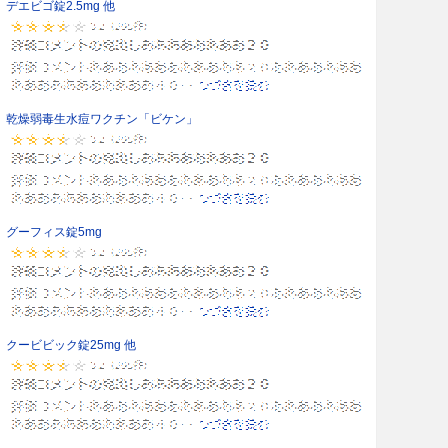
デエビゴ錠2.5mg 他
乾燥弱毒生水痘ワクチン「ビケン」
グーフィス錠5mg
クービビック錠25mg 他