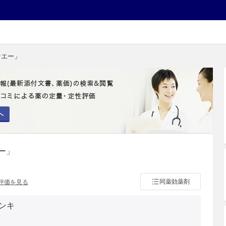
ンエー」
へ
ー」
同薬効薬剤
評価を見る
ンキ