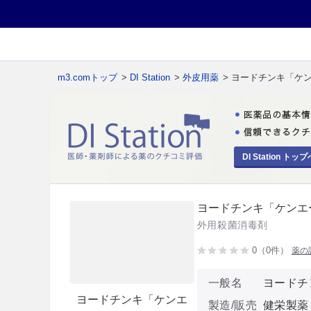
m3.comトップ
>
DI Station
>
外皮用薬
> ヨードチンキ「ケ
DI Station トップ
ヨードチンキ「ケンエ
外用殺菌消毒剤
0（0件）
薬の
一般名
ヨードチ
ヨードチンキ「ケンエ
製造/販売
健栄製薬