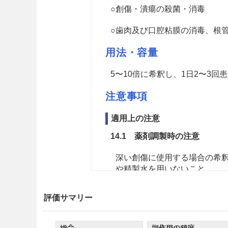
○創傷・潰瘍の殺菌・消毒
○歯肉及び口腔粘膜の消毒、根
用法・容量
5〜10倍に希釈し、1日2〜3
注意事項
適用上の注意
14.1 薬剤調製時の注意
深い創傷に使用する場合の希
や精製水を用いないこと。
14.2 薬剤使用時の注意
評価サマリー
14.2.1
外用にのみ使用し、内