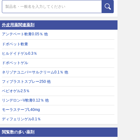
外皮用薬関連薬剤
アンテベート軟膏0.05％ 他
ドボベット軟膏
ヒルドイドゲル0.3％
ドボベットゲル
ネリゾナユニバーサルクリーム0.1％ 他
フィブラストスプレー250 他
ベピオゲル2.5％
リンデロン−V軟膏0.12％ 他
モーラステープL40mg
ディフェリンゲル0.1％
閲覧数の多い薬剤