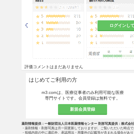
14.2.2
眼に入らないように注
と。
14.2.3
粘膜、創傷面又は炎症
ログインし
14.2.4
同一部位に反復使用し
こすことがあるので注意する
14.2.5
口腔内に使用するとき
14.2.6
引火性があり、爆発の
評価コメントはまだありません
取扱上の注意
はじめてご利用の方
火気を避けて保存すること。
m3.comは、医療従事者のみ利用可能な医療
専門サイトです。会員登録は無料です。
相互作用
新規会員登録
副作用
薬剤情報提供：一般財団法人日本医薬情報センター 剤形写真提供：株式会
・薬剤情報・剤形写真は月一回更新しておりますが、ご覧いただいた時点で
その他の副作用
・投稿内容の中に適応外、承認用法・用量外の記載等が含まれる場合があり