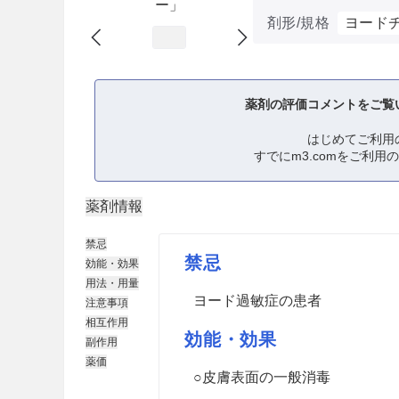
ー」
剤形/規格
ヨード
薬剤の評価コメントをご覧
はじめてご利用
すでにm3.comをご利用
薬剤情報
禁忌
禁忌
効能・効果
用法・用量
ヨード過敏症の患者
注意事項
相互作用
効能・効果
副作用
薬価
○皮膚表面の一般消毒