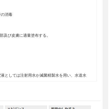
管の消毒
回患部及び皮膚に適量塗布する。
釈液としては注射用水か滅菌精製水を用い、水道水
服しないこと。