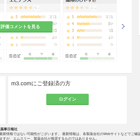
意すること。入った場合には水でよく洗い流すこ
部位に長期間又は広範囲に使用しないこと。
て評価コメントを見る
た場合には、表皮の
はく
離を伴う急性の皮膚炎を起
こと。
は、患部を乾燥させて塗布すること。
危険性もあるため、火気には十分注意すること。
m3.comにご登録済の方
ログイン
社薬事日報社
最新情報ではない可能性がございます。 最新情報は、各製薬会社のWebサイトなどでご確
ますが、エムスリー、製薬会社が推奨するものではありません。