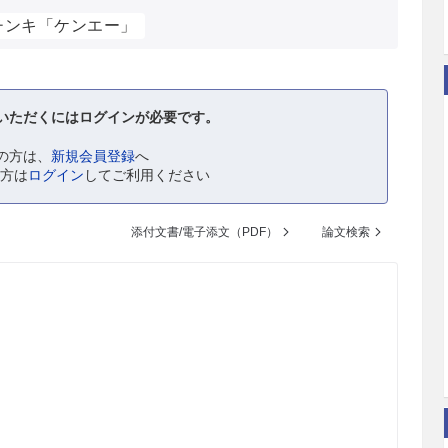
チンキ「ケンエー」
いただくにはログインが必要です。
の方は、
新規会員登録
へ
の方は
ログイン
してご利用ください
添付文書/電子添文（PDF）
論文検索