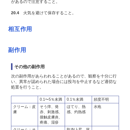
があるので注意すること。
20.4
火気を避けて保存すること。
相互作用
副作用
その他の副作用
次の副作用があらわれることがあるので、観察を十分に行
い、異常が認められた場合には投与を中止するなど適切な
処置を行うこと。
0.1〜5％未満
0.1％未満
頻度不明
クリーム：皮
そう痒、発
ほてり、熱
水疱
膚
赤、刺激感、
感、灼熱感
接触皮膚炎、
疼痛、湿疹
クリーム：そ
BUN上昇、尿