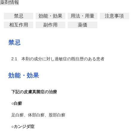
薬剤情報
禁忌
効能・効果
用法・用量
注意事項
相互作用
副作用
薬価
禁忌
2.1
本剤の成分に対し過敏症の既往歴のある患者
効能・効果
下記の皮膚真菌症の治療
○白癬
足白癬、体部白癬、股部白癬
○カンジダ症