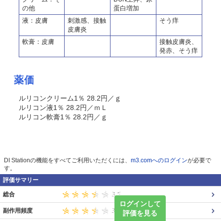
の他
蛋白増加
液：皮膚
刺激感、接触
そう痒
皮膚炎
軟膏：皮膚
接触皮膚炎、
発赤、そう痒
薬価
ルリコンクリーム1％ 28.2円／ｇ
ルリコン液1％ 28.2円／ｍＬ
ルリコン軟膏1％ 28.2円／ｇ
DI Stationの機能をすべてご利用いただくには、
m3.comへのログイン
が必要で
す。
評価サマリー
総合
ログインして
副作用頻度
評価を見る