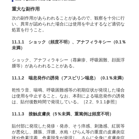
重大な副作用
次の副作用があらわれることがあるので、観察を十分に行
い、異常が認められた場合には使用を中止するなど適切な
処置を行うこと。
11.1.1 ショック
（頻度不明）
、アナフィラキシー
（0.1％
未満）
ショック、アナフィラキシー（蕁麻疹、呼吸困難、顔面浮
腫等）があらわれることがある。
11.1.2 喘息発作の誘発（アスピリン喘息）
（0.1％未満）
乾性ラ音、喘鳴、呼吸困難感等の初期症状が発現した場合
は使用を中止すること。なお、本剤による喘息発作の誘発
は、貼付後数時間で発現している。［2.2、9.1.1参照］
11.1.3 接触皮膚炎
（5％未満、重篤例は頻度不明）
貼付部に発現した発疹・発赤、そう痒感、刺激感、紅斑等
が悪化し、腫脹、浮腫、水疱・びらん等の重度の皮膚炎症
状や色素沈着、色素脱失が発現し、さらに全身に皮膚炎症