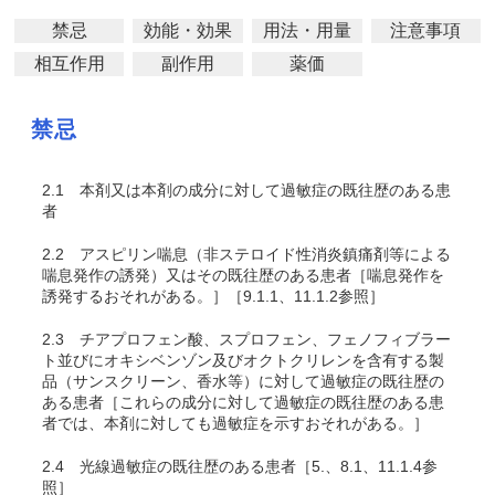
禁忌
効能・効果
用法・用量
注意事項
相互作用
副作用
薬価
禁忌
2.1
本剤又は本剤の成分に対して過敏症の既往歴のある患
者
2.2
アスピリン喘息（非ステロイド性消炎鎮痛剤等による
喘息発作の誘発）又はその既往歴のある患者［喘息発作を
誘発するおそれがある。］［9.1.1、11.1.2参照］
2.3
チアプロフェン酸、スプロフェン、フェノフィブラー
ト並びにオキシベンゾン及びオクトクリレンを含有する製
品（サンスクリーン、香水等）に対して過敏症の既往歴の
ある患者［これらの成分に対して過敏症の既往歴のある患
者では、本剤に対しても過敏症を示すおそれがある
。］
2.4
光線過敏症の既往歴のある患者［5.、8.1、11.1.4参
照］