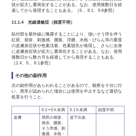
状が拡大し重篤化することがある。なお、使用後数日を経
過してから発現することもある。［5.、8.1、9.8参照］
11.1.4 光線過敏症
（頻度不明）
貼付部を紫外線に曝露することにより、強いそう痒を伴う
紅斑、発疹、刺激感、腫脹、浮腫、水疱・びらん等の重度
の皮膚炎症状や色素沈着、色素脱失が発現し、さらに全身
に皮膚炎症状が拡大し重篤化することがある。なお、使用
後数日から数カ月を経過してから発現することもある。
［2.4、5.、8.1参照］
その他の副作用
次の副作用があらわれることがあるので、観察を十分に行
い、異常が認められた場合には使用を中止するなど適切な
処置を行うこと。
0.1〜5％未満
0.1％未満
頻度不明
皮膚
局所の発疹、
皮下出血
発赤、腫脹、
そう痒感、刺
激感、水疱・