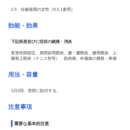
2.5
妊娠後期の女性［9.5.1参照］
効能・効果
下記疾患並びに症状の鎮痛・消炎
変形性関節症、肩関節周囲炎、腱・腱鞘炎、腱周囲炎、上
腕骨上顆炎（テニス肘等）、筋肉痛、外傷後の腫脹・疼痛
用法・容量
1日2回、患部に貼付する。
注意事項
重要な基本的注意