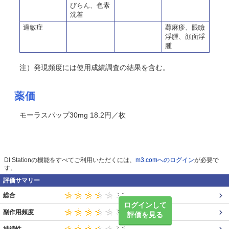
びらん、色素
沈着
過敏症
蕁麻疹、眼瞼
浮腫、顔面浮
腫
注）発現頻度には使用成績調査の結果を含む。
薬価
モーラスパップ30mg 18.2円／枚
DI Stationの機能をすべてご利用いただくには、
m3.comへのログイン
が必要で
す。
評価サマリー
総合
ログインして
副作用頻度
評価を見る