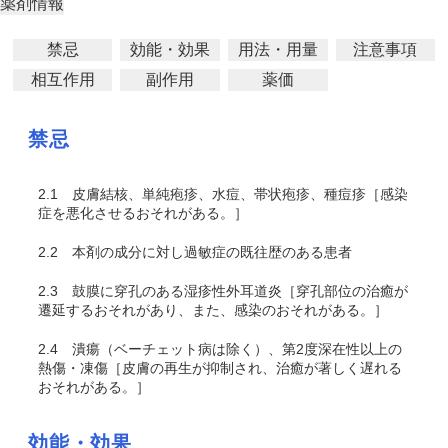
薬剤情報
禁忌
効能・効果
用法・用量
注意事項
相互作用
副作用
薬価
禁忌
2.1
皮膚結核、単純疱疹、水痘、帯状疱疹、種痘疹［感染
症を悪化させるおそれがある。］
2.2
本剤の成分に対し過敏症の既往歴のある患者
2.3
鼓膜に穿孔のある湿疹性外耳道炎［穿孔部位の治癒が
遷延するおそれがあり、また、感染のおそれがある。］
2.4
潰瘍（ベーチェット病は除く）、第2度深在性以上の
熱傷・凍傷［皮膚の再生が抑制され、治癒が著しく遅れる
おそれがある。］
効能・効果