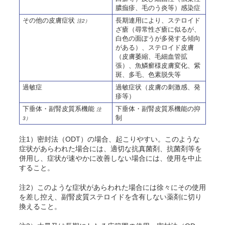
膿痂疹、毛
のう
炎等）感染症
その他の皮膚症状
長期連用により、ステロイド
注2）
ざ瘡（尋常性ざ瘡に似るが、
白色の面ぽうが多発する傾向
がある）、ステロイド皮膚
（皮膚萎縮、毛細血管拡
張）、魚鱗癬様皮膚変化、紫
斑、多毛、色素脱失等
過敏症
過敏症状（皮膚の刺激感、発
疹等）
下垂体・副腎皮質系機能
下垂体・副腎皮質系機能の抑
注
制
3）
注1）密封法（ODT）の場合、起こりやすい。このような
症状があらわれた場合には、適切な抗真菌剤、抗菌剤等を
併用し、症状が速やかに改善しない場合には、使用を中止
すること。
注2）このような症状があらわれた場合には徐々にその使用
を差し控え、副腎皮質ステロイドを含有しない薬剤に切り
換えること。