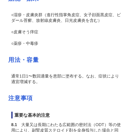
○湿疹・皮膚炎群（進行性指掌角皮症、女子顔面黒皮症、ビ
ダール苔癬、放射線皮膚炎、日光皮膚炎を含む）
○皮膚
そう
痒症
○薬疹・中毒疹
用法・容量
通常1日1〜数回適量を患部に塗布する。なお、症状により
適宜増減する。
注意事項
重要な基本的注意
8.1
大量又は長期にわたる広範囲の密封法（ODT）等の使
用により、副腎皮質ステロイド剤を全身投与した場合と同