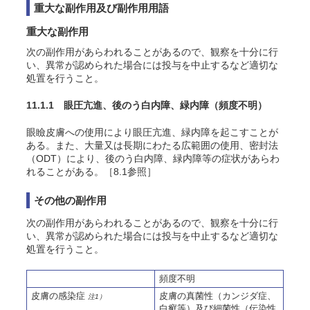
重大な副作用及び副作用用語
重大な副作用
次の副作用があらわれることがあるので、観察を十分に行
い、異常が認められた場合には投与を中止するなど適切な
処置を行うこと。
11.1.1 眼圧亢進、後
のう
白内障、緑内障
（頻度不明）
眼瞼皮膚への使用により眼圧亢進、緑内障を起こすことが
ある。また、大量又は長期にわたる広範囲の使用、密封法
（ODT）により、後
のう
白内障、緑内障等の症状があらわ
れることがある。［8.1参照］
その他の副作用
次の副作用があらわれることがあるので、観察を十分に行
い、異常が認められた場合には投与を中止するなど適切な
処置を行うこと。
頻度不明
皮膚の感染症
皮膚の真菌性（カンジダ症、
注1）
白癬等）及び細菌性（伝染性