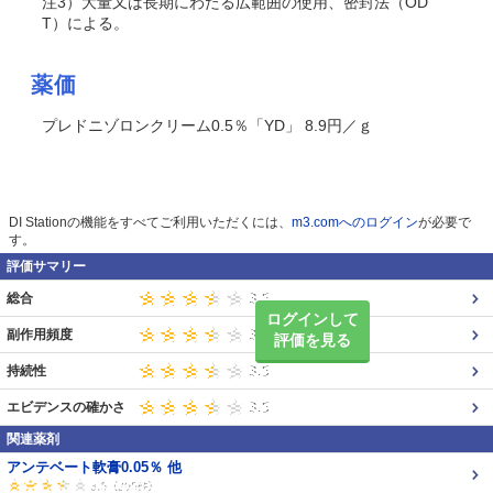
注3）大量又は長期にわたる広範囲の使用、密封法（OD
T）による。
薬価
プレドニゾロンクリーム0.5％「YD」 8.9円／ｇ
DI Stationの機能をすべてご利用いただくには、
m3.comへのログイン
が必要で
す。
評価サマリー
総合
ログインして
副作用頻度
評価を見る
持続性
エビデンスの確かさ
関連薬剤
アンテベート軟膏0.05％ 他