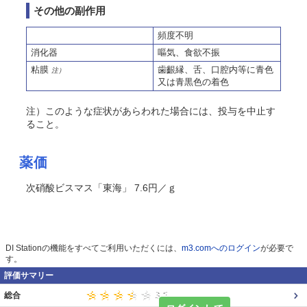
その他の副作用
頻度不明
消化器
嘔気、食欲不振
粘膜
歯齦縁、舌、口腔内等に青色
注）
又は青黒色の着色
注）このような症状があらわれた場合には、投与を中止す
ること。
薬価
次硝酸ビスマス「東海」 7.6円／ｇ
DI Stationの機能をすべてご利用いただくには、
m3.comへのログイン
が必要で
す。
評価サマリー
総合