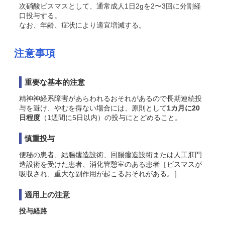
次硝酸ビスマスとして、通常成人1日2gを2〜3回に分割経
口投与する。
なお、年齢、症状により適宜増減する。
注意事項
重要な基本的注意
精神神経系障害があらわれるおそれがあるので長期連続投
与を避け、やむを得ない場合には、原則として
1カ月に20
日程度
（1週間に5日以内）の投与にとどめること。
慎重投与
便秘の患者、結腸瘻造設術、回腸瘻造設術または人工肛門
造設術を受けた患者、消化管憩室のある患者［ビスマスが
吸収され、重大な副作用が起こるおそれがある。］
適用上の注意
投与経路