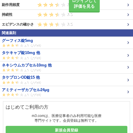
ログインして
副作用頻度
評価を見る
持続性
エビデンスの確かさ
関連薬剤
グーフィス錠5mg
タケキャブ錠10mg 他
ネキシウムカプセル10mg 他
タケプロンOD錠15 他
アミティーザカプセル24μg
はじめてご利用の方
m3.comは、医療従事者のみ利用可能な医療
専門サイトです。会員登録は無料です。
新規会員登録