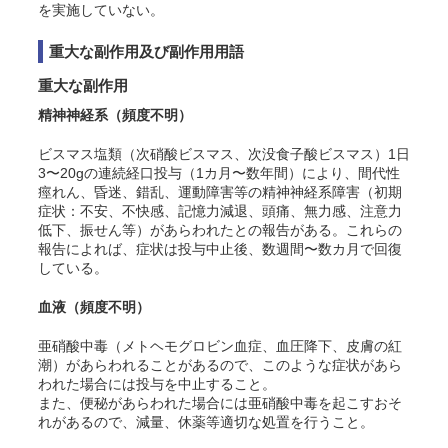
を実施していない。
重大な副作用及び副作用用語
重大な副作用
精神神経系
（
頻度不明
）
ビスマス塩類（次硝酸ビスマス、次没食子酸ビスマス）1日
3〜20gの連続経口投与（1カ月〜数年間）により、間代性
痙れん、昏迷、錯乱、運動障害等の精神神経系障害（初期
症状：不安、不快感、記憶力減退、頭痛、無力感、注意力
低下、振せん等）があらわれたとの報告がある。これらの
報告によれば、症状は投与中止後、数週間〜数カ月で回復
している。
血液
（
頻度不明
）
亜硝酸中毒（メトヘモグロビン血症、血圧降下、皮膚の紅
潮）があらわれることがあるので、このような症状があら
われた場合には投与を中止すること。
また、便秘があらわれた場合には亜硝酸中毒を起こすおそ
れがあるので、減量、休薬等適切な処置を行うこと。