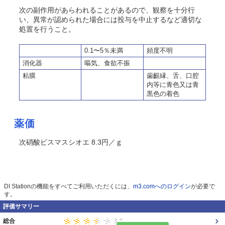
次の副作用があらわれることがあるので、観察を十分行
い、異常が認められた場合には投与を中止するなど適切な
処置を行うこと。
0.1〜5％未満
頻度不明
消化器
嘔気、食欲不振
粘膜
歯齦縁、舌、口腔
内等に青色又は青
黒色の着色
薬価
次硝酸ビスマスシオエ 8.3円／ｇ
DI Stationの機能をすべてご利用いただくには、
m3.comへのログイン
が必要で
す。
評価サマリー
総合