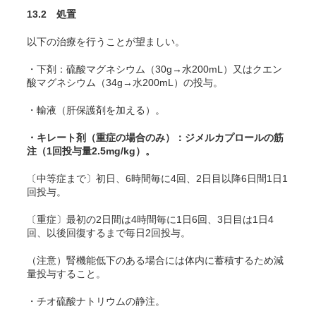
13.2 処置
以下の治療を行うことが望ましい
。
・下剤：硫酸マグネシウム（30g→水200mL）又はクエン
酸マグネシウム（34g→水200mL）の投与。
・輸液（肝保護剤を加える）。
・キレート剤（重症の場合のみ）：ジメルカプロールの筋
注（1回投与量2.5mg/kg）。
〔中等症まで〕初日、6時間毎に4回、2日目以降6日間1日1
回投与。
〔重症〕最初の2日間は4時間毎に1日6回、3日目は1日4
回、以後回復するまで毎日2回投与。
（注意）腎機能低下のある場合には体内に蓄積するため減
量投与すること。
・チオ硫酸ナトリウムの静注。