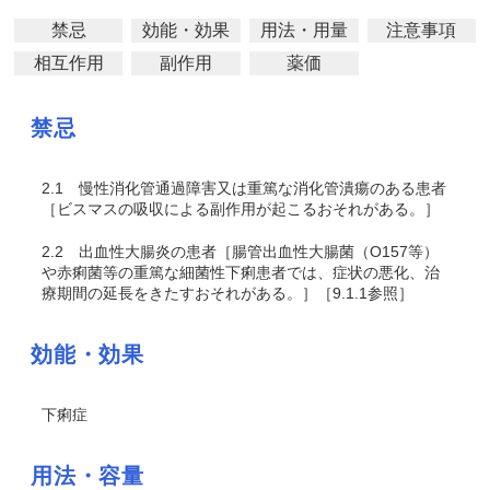
禁忌
効能・効果
用法・用量
注意事項
相互作用
副作用
薬価
禁忌
2.1
慢性消化管通過障害又は重篤な消化管潰瘍のある患者
［ビスマスの吸収による副作用が起こるおそれがある。］
2.2
出血性大腸炎の患者［腸管出血性大腸菌（O157等）
や赤痢菌等の重篤な細菌性下痢患者では、症状の悪化、治
療期間の延長をきたすおそれがある。］［9.1.1参照］
効能・効果
下痢症
用法・容量