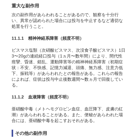
重大な副作用
次の副作用があらわれることがあるので、観察を十分行
い、異常が認められた場合には投与を中止するなど適切な
処置を行うこと。
11.1.1 精神神経系障害
（頻度不明）
ビスマス塩類（次硝酸ビスマス、次没食子酸ビスマス）1日
3〜20gの連続経口投与（1ヵ月〜数年間）により、間代性
痙攣、昏迷、錯乱、運動障害等の精神神経系障害（初期症
状：不安、不快感、記憶力減退、頭痛、無力感、注意力低
下、振戦等）があらわれたとの報告がある。これらの報告
によれば、症状は投与中止後数週間〜数ヵ月で回復してい
る
。
11.1.2 血液障害
（頻度不明）
亜硝酸中毒（メトヘモグロビン血症、血圧降下、皮膚の紅
潮）があらわれることがある。また、便秘があらわれた場
合には、亜硝酸中毒を起こすおそれがある
。
その他の副作用