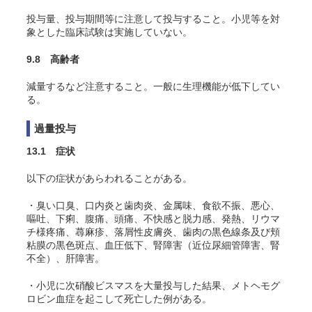
投与量、投与期間等に注意して投与すること。小児等を対
象とした臨床試験は実施していない。
9.8 高齢者
減量するなど注意すること。一般に生理機能が低下してい
る。
過量投与
13.1 症状
以下の症状があらわれることがある
。
・臭い口臭、口内炎と歯肉炎、金属味、食欲不振、悪心、
嘔吐、下痢、腹痛、頭痛、不快感と脱力感、発熱、リウマ
チ様疼痛、蕁麻疹、落屑性皮膚炎、歯肉の黒色線条及び頬
粘膜の黒色斑点、血圧低下、腎障害（近位尿細管障害、腎
不全）、肝障害。
・小児に次硝酸ビスマスを大量投与した結果、メトヘモグ
ロビン血症を起こして死亡した例がある。