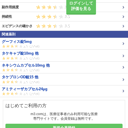
ログインして
副作用頻度
評価を見る
持続性
エビデンスの確かさ
関連薬剤
グーフィス錠5mg
タケキャブ錠10mg 他
ネキシウムカプセル10mg 他
タケプロンOD錠15 他
アミティーザカプセル24μg
はじめてご利用の方
m3.comは、医療従事者のみ利用可能な医療
専門サイトです。会員登録は無料です。
新規会員登録