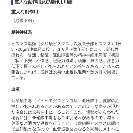
重大な副作用及び副作用用語
重大な副作用
（頻度不明）
精神神経系
ビスマス塩類（次硝酸ビスマス，次没食子酸ビスマス）1日
3〜20gの連続経口投与（1ヵ月〜数年間）により，間代性
痙れん，昏迷，錯乱，運動障害等の精神神経系障害（初期
症状：不安，不快感，記憶力減退，頭痛，無力感，注意力
低下，振せん等）があらわれたとの報告がある。これらの
報告によれば，症状は投与中止後数週間〜数ヵ月で回復し
ている。
血液
亜硝酸中毒（メトヘモグロビン血症，血圧降下，皮膚の紅
潮）があらわれることがあるので，このような症状が現れ
た場合には投与を中止すること。また，便秘があらわれた
場合には，亜硝酸中毒をおこすおそれがあるので，減量，
休薬など適切な処置を行うこと。〔次硝酸ビスマスは腸内
で亜硝酸となるので，血管拡張薬となると同時にメトヘモ