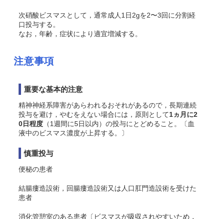
次硝酸ビスマスとして，通常成人1日2gを2〜3回に分割経
口投与する。
なお，年齢，症状により適宜増減する。
注意事項
重要な基本的注意
精神神経系障害があらわれるおそれがあるので，長期連続
投与を避け，やむをえない場合には，原則として
1ヵ月に2
0日程度
（1週間に5日以内）の投与にとどめること。〔血
液中のビスマス濃度が上昇する。〕
慎重投与
便秘の患者
結腸瘻造設術，回腸瘻造設術又は人口肛門造設術を受けた
患者
消化管憩室のある患者〔ビスマスが吸収されやすいため，