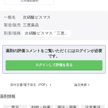
同薬効薬剤
一般名
次硝酸ビスマス
製造/販売
三恵薬品
剤形/規格
次硝酸ビスマス「三恵」
薬剤の評価コメントをご覧いただくにはログインが必要
です。
ログインして評価を見る
添付文書/電子添文（PDF）
論文検索
薬剤情報
禁忌
効能・効果
用法・用量
注意事項