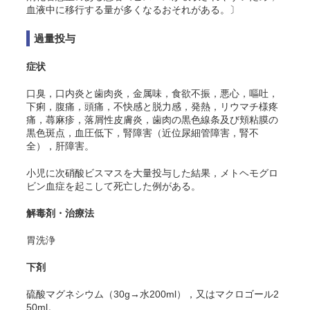
血液中に移行する量が多くなるおそれがある。〕
過量投与
症状
口臭，口内炎と歯肉炎，金属味，食欲不振，悪心，嘔吐，
下痢，腹痛，頭痛，不快感と脱力感，発熱，リウマチ様疼
痛，蕁麻疹，落屑性皮膚炎，歯肉の黒色線条及び頬粘膜の
黒色斑点，血圧低下，腎障害（近位尿細管障害，腎不
全），肝障害。
小児に次硝酸ビスマスを大量投与した結果，メトヘモグロ
ビン血症を起こして死亡した例がある。
解毒剤・治療法
胃洗浄
下剤
硫酸マグネシウム（30g→水200ml），又はマクロゴール2
50ml。