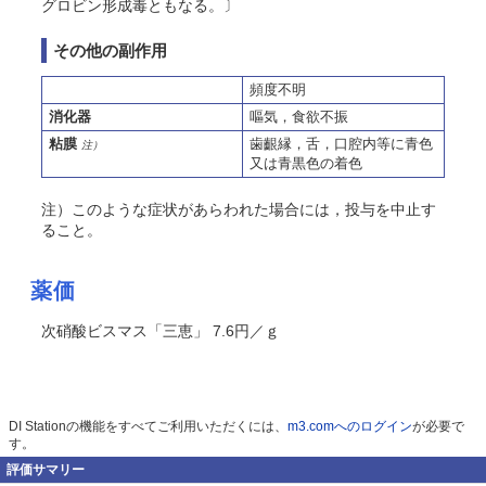
グロビン形成毒ともなる。〕
その他の副作用
頻度不明
消化器
嘔気，食欲不振
粘膜
歯齦縁，舌，口腔内等に青色
注）
又は青黒色の着色
注）このような症状があらわれた場合には，投与を中止す
ること。
薬価
次硝酸ビスマス「三恵」 7.6円／ｇ
DI Stationの機能をすべてご利用いただくには、
m3.comへのログイン
が必要で
す。
評価サマリー