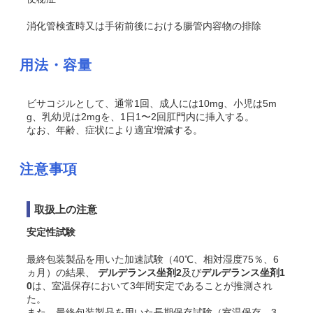
消化管検査時又は手術前後における腸管内容物の排除
用法・容量
ビサコジルとして、通常1回、成人には10mg、小児は5m
g、乳幼児は2mgを、1日1〜2回肛門内に挿入する。
なお、年齢、症状により適宜増減する。
注意事項
取扱上の注意
安定性試験
最終包装製品を用いた加速試験（40℃、相対湿度75％、6
ヵ月）の結果、
デルデランス坐剤2
及び
デルデランス坐剤1
0
は、室温保存において3年間安定であることが推測され
た。
また、最終包装製品を用いた長期保存試験（室温保存、3