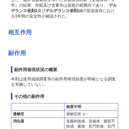
年）の結果、外観及び含量等は規格の範囲内であり、
デル
デランス坐剤2
及び
デルデランス坐剤10
の室温保存におけ
る3年間の安定性が確認された。
相互作用
副作用
副作用発現状況の概要
本剤は使用成績調査等の副作用発現頻度が明確となる調査
を実施していない。
その他の副作用
頻度不明
過敏症
過敏症状
注）
消化器
直腸刺激感、直腸炎、腹部不
快感、腹痛、肛門部痛、肛門