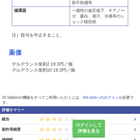
部不快感等
循環器
一過性の血圧低下、チアノー
ゼ、蒼白、発汗、冷感等のシ
ョック様症状
注）投与を中止すること。
薬価
デルデランス坐剤2 19.3円／個
デルデランス坐剤10 19.3円／個
DI Stationの機能をすべてご利用いただくには、
m3.comへのログイン
が必要で
す。
評価サマリー
総合
ログインして
副作用頻度
評価を見る
持続性