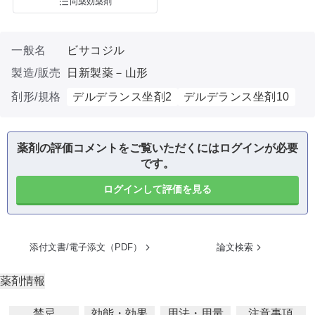
同薬効薬剤
一般名
ビサコジル
製造/販売
日新製薬－山形
剤形/規格
デルデランス坐剤2
デルデランス坐剤10
薬剤の評価コメントをご覧いただくにはログインが必要
です。
ログインして評価を見る
添付文書/電子添文（PDF）
論文検索
薬剤情報
禁忌
効能・効果
用法・用量
注意事項