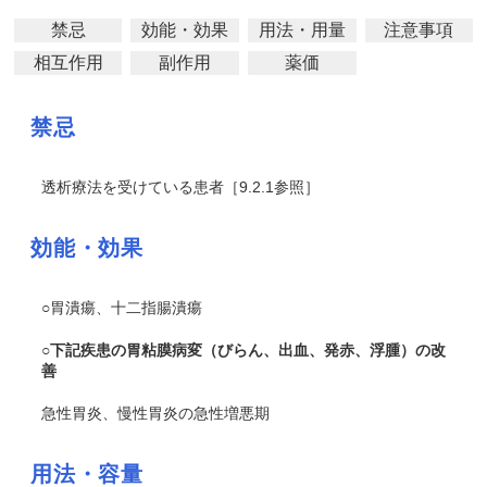
禁忌
効能・効果
用法・用量
注意事項
相互作用
副作用
薬価
禁忌
透析療法を受けている患者［9.2.1参照］
効能・効果
○胃潰瘍、十二指腸潰瘍
○下記疾患の胃粘膜病変（びらん、出血、発赤、浮腫）の改
善
急性胃炎、慢性胃炎の急性増悪期
用法・容量