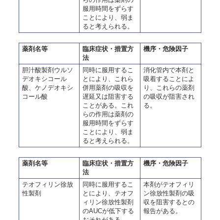
服用時間をずらす
ことにより、弱ま
ると考えられる。
薬剤名等
臨床症状・措置方
機序・危険因子
法
胆汁酸製剤ウルソ
同時に服用するこ
消化管内で本剤と
デオキシコール
とにより、これら
吸着することによ
酸、ケノデオキシ
併用薬剤の吸収を
り、これらの薬剤
コール酸
遅延又は阻害する
の吸収が阻害され
ことがある。これ
る。
らの作用は薬剤の
服用時間をずらす
ことにより、弱ま
ると考えられる。
薬剤名等
臨床症状・措置方
機序・危険因子
法
テオフィリン徐放
同時に服用するこ
本剤がテオフィリ
性製剤
とにより、テオフ
ン徐放性製剤の吸
ィリン徐放性製剤
収を阻害するとの
のAUCが低下する
報告がある。
おそれがある。