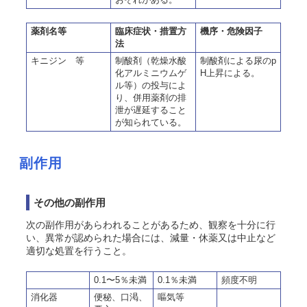
薬剤名等
臨床症状・措置方
機序・危険因子
法
キニジン 等
制酸剤（乾燥水酸
制酸剤による尿のp
化アルミニウムゲ
H上昇による。
ル等）の投与によ
り、併用薬剤の排
泄が遅延すること
が知られている。
副作用
その他の副作用
次の副作用があらわれることがあるため、観察を十分に行
い、異常が認められた場合には、減量・休薬又は中止など
適切な処置を行うこと。
0.1〜5％未満
0.1％未満
頻度不明
消化器
便秘、口渇、
嘔気等