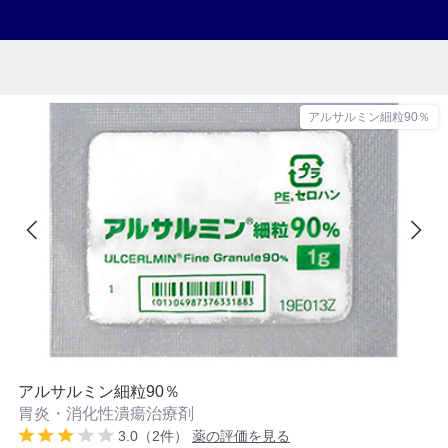
アルサルミン細粒90％
アルサルミン細粒90％
胃炎・消化性潰瘍治療剤
3.0（2件）
薬の評価を見る