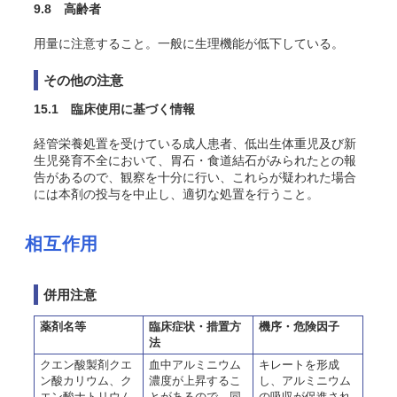
9.8 高齢者
用量に注意すること。一般に生理機能が低下している。
その他の注意
15.1 臨床使用に基づく情報
経管栄養処置を受けている成人患者、低出生体重児及び新
生児発育不全において、胃石・食道結石がみられたとの報
告があるので、観察を十分に行い、これらが疑われた場合
には本剤の投与を中止し、適切な処置を行うこと。
相互作用
併用注意
薬剤名等
臨床症状・措置方
機序・危険因子
法
クエン酸製剤クエ
血中アルミニウム
キレートを形成
ン酸カリウム、ク
濃度が上昇するこ
し、アルミニウム
エン酸ナトリウム
とがあるので、同
の吸収が促進され