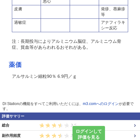
悪心
皮膚
発疹、蕁麻疹
等
過敏症
アナフィラキ
シー反応
注：長期投与によりアルミニウム脳症、アルミニウム骨
症、貧血等があらわれるおそれがある。
薬価
アルサルミン細粒90％ 6.9円／ｇ
DI Stationの機能をすべてご利用いただくには、
m3.comへのログイン
が必要で
す。
評価サマリー
総合
ログインして
副作用頻度
評価を見る