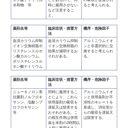
水和物 等
時に服用させない
ると考えられる。
など注意するこ
と。
薬剤名等
臨床症状・措置方
機序・危険因子
法
血清カリウム抑制
血清カリウム抑制
アルミニウムイオ
イオン交換樹脂ポ
イオン交換樹脂の
ンと非選択的に交
リスチレンスルホ
効果が減弱するお
換すると考えられ
ン酸カルシウム、
それがある。
る。
ポリスチレンスル
ホン酸ナトリウム
薬剤名等
臨床症状・措置方
機序・危険因子
法
ニューキノロン系
同時に服用するこ
アルミニウムイオ
抗菌剤ノルフロキ
とにより、これら
ンと併用薬剤が不
サシン、塩酸シプ
併用薬剤の吸収を
溶性のキレートを
ロフロキサシン
遅延又は阻害する
形成し、消化管か
等
おそれがある。こ
らの吸収を遅延又
の相互作用は併用
は阻害する。
薬を本剤の2時間以
上前に服用するこ