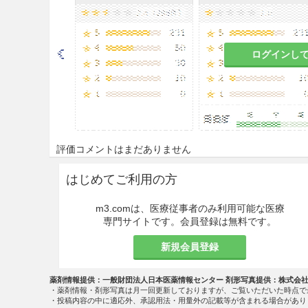
副作用
薬価
ログインし
ビオスリー配合散 6.2円／ｇ
ビオスリー配合錠 5.6円／錠
評価コメントはまだありません
はじめてご利用の方
m3.comは、医療従事者のみ利用可能な医療
専門サイトです。会員登録は無料です。
新規会員登録
薬剤情報提供：一般財団法人日本医薬情報センター 剤形写真提供：株式会
・薬剤情報・剤形写真は月一回更新しておりますが、ご覧いただいた時点で
・投稿内容の中に適応外、承認用法・用量外の記載等が含まれる場合があり