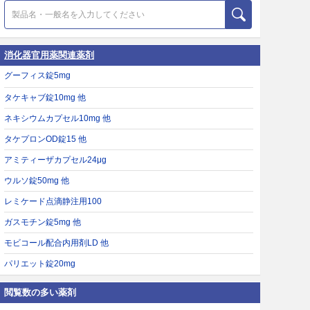
消化器官用薬関連薬剤
グーフィス錠5mg
タケキャブ錠10mg 他
ネキシウムカプセル10mg 他
タケプロンOD錠15 他
アミティーザカプセル24μg
ウルソ錠50mg 他
レミケード点滴静注用100
ガスモチン錠5mg 他
モビコール配合内用剤LD 他
パリエット錠20mg
閲覧数の多い薬剤