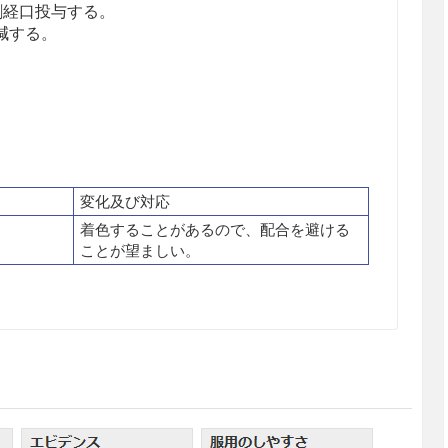
分割経口投与する。
減する。
変化及び対応
着色することがあるので、配合を避ける
ことが望ましい。
から取り出して服用するよう指導すること。（PTPシ
が食道粘膜へ刺入し、更には穿孔をおこして縦隔洞
ことが報告されている）