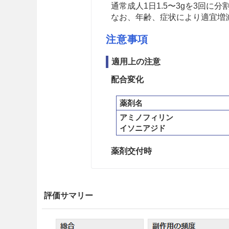
通常成人1日1.5〜3gを3回に
なお、年齢、症状により適宜増
注意事項
適用上の注意
配合変化
薬剤名
アミノフィリン
イソニアジド
薬剤交付時
PTP包装の薬剤はPTPシート
ートの誤飲により、硬い鋭角部
炎等の重篤な合併症を併発する
評価サマリー
相互作用