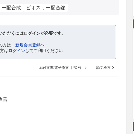
リー配合散
ビオスリー配合錠
いただくにはログインが必要です。
の方は、
新規会員登録
へ
の方は
ログイン
してご利用ください
添付文書/電子添文（PDF）
論文検索
改善