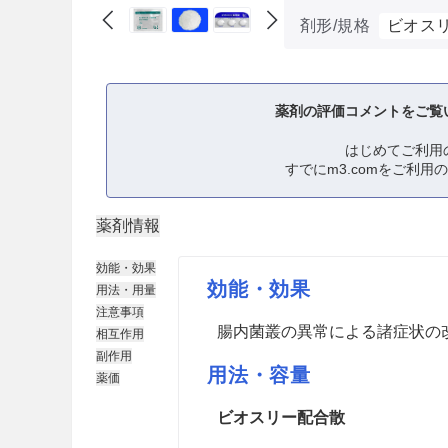
剤形/規格
ビオス
薬剤の評価コメントをご覧
はじめてご利用
すでにm3.comをご利用
薬剤情報
効能・効果
効能・効果
用法・用量
注意事項
腸内菌叢の異常による諸症状の
相互作用
副作用
用法・容量
薬価
ビオスリー配合散