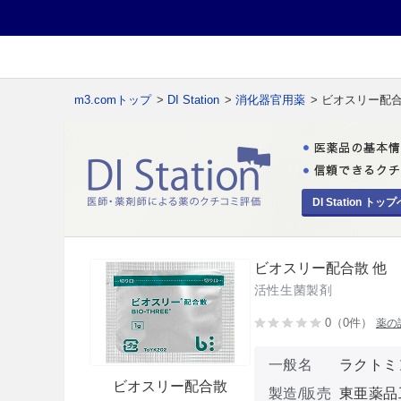
m3.comトップ
>
DI Station
>
消化器官用薬
> ビオスリー配合
DI Station トップ
ビオスリー配合散 他
活性生菌製剤
0（0件）
薬の
一般名
ラクトミ
ビオスリー配合散
製造/販売
東亜薬品工