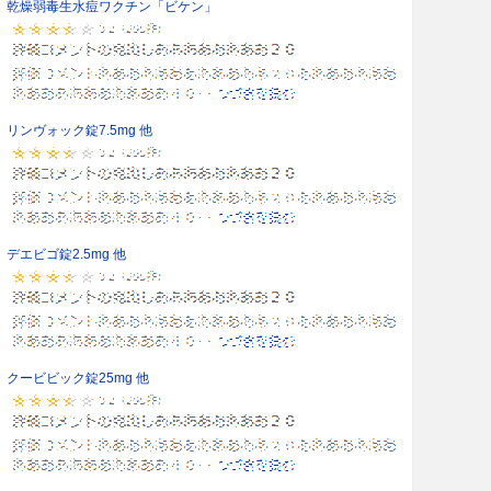
乾燥弱毒生水痘ワクチン「ビケン」
リンヴォック錠7.5mg 他
デエビゴ錠2.5mg 他
クービビック錠25mg 他