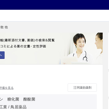
散 他
へ
同薬効薬剤
評価を見る
ン 糖化菌 酪酸菌
業 / 鳥居薬品